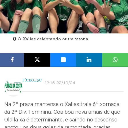
O Xallas celebrando outra vitoria
FÚTBOLQPC
13:16 22/10/24
Na 2ª praza mantense o Xallas trala 6ª xornada
da 2ª Div. Feminina. Coa boa nova amais de que
Olalla xa é determinante, e saíndo no descanso
anotou os dous goles da remontada, gracias