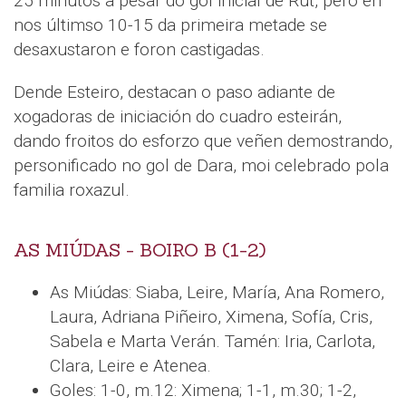
25 minutos a pesar do gol inicial de Rut, pero en
nos últimso 10-15 da primeira metade se
desaxustaron e foron castigadas.
Dende Esteiro, destacan o paso adiante de
xogadoras de iniciación do cuadro esteirán,
dando froitos do esforzo que veñen demostrando,
personificado no gol de Dara, moi celebrado pola
familia roxazul.
AS MIÚDAS - BOIRO B (1-2)
As Miúdas: Siaba, Leire, María, Ana Romero,
Laura, Adriana Piñeiro, Ximena, Sofía, Cris,
Sabela e Marta Verán. Tamén: Iria, Carlota,
Clara, Leire e Atenea.
Goles: 1-0, m.12: Ximena; 1-1, m.30; 1-2,