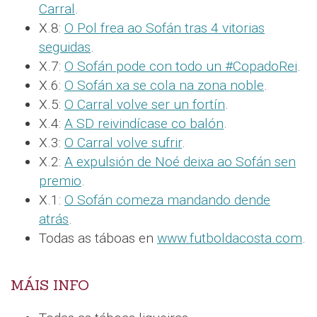
Carral
.
X.8:
O Pol frea ao Sofán tras 4 vitorias
seguidas
.
X.7:
O Sofán pode con todo un #CopadoRei
.
X.6:
O Sofán xa se cola na zona noble
.
X.5:
O Carral volve ser un fortín
.
X.4:
A SD reivindícase co balón
.
X.3:
O Carral volve sufrir
.
X.2:
A expulsión de Noé deixa ao Sofán sen
premio
.
X.1:
O Sofán comeza mandando dende
atrás
.
Todas as táboas en
www.futboldacosta.com
.
MÁIS INFO