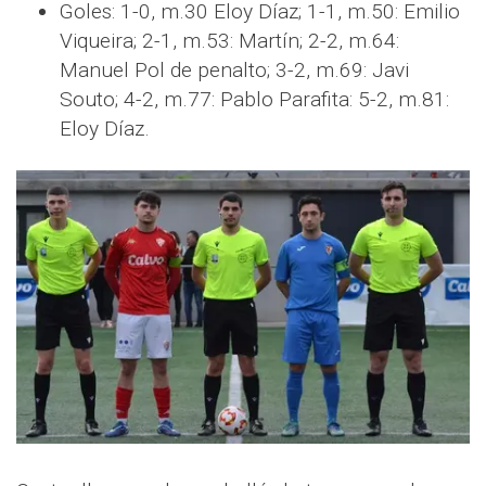
Goles: 1-0, m.30 Eloy Díaz; 1-1, m.50: Emilio
Viqueira; 2-1, m.53: Martín; 2-2, m.64:
Manuel Pol de penalto; 3-2, m.69: Javi
Souto; 4-2, m.77: Pablo Parafita: 5-2, m.81:
Eloy Díaz.