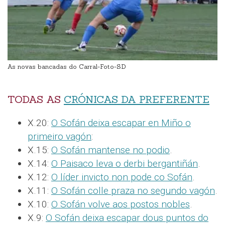
As novas bancadas do Carral-Foto-SD
TODAS AS
CRÓNICAS DA PREFERENTE
X.20:
O Sofán deixa escapar en Miño o
primeiro vagón
:
X.15:
O Sofán mantense no podio
.
X.14:
O Paisaco leva o derbi bergantiñán
.
X.12:
O líder invicto non pode co Sofán
.
X.11:
O Sofán colle praza no segundo vagón
.
X.10:
O Sofán volve aos postos nobles
.
X.9:
O Sofán deixa escapar dous puntos do