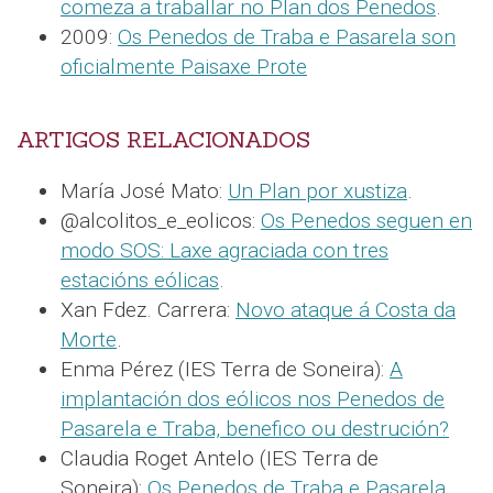
comeza a traballar no Plan dos Penedos
.
2009:
Os Penedos de Traba e Pasarela son
oficialmente Paisaxe Prote
ARTIGOS RELACIONADOS
María José Mato:
Un Plan por xustiza
.
@alcolitos_e_eolicos:
Os Penedos seguen en
modo SOS: Laxe agraciada con tres
estacións eólicas
.
Xan Fdez. Carrera:
Novo ataque á Costa da
Morte
.
Enma Pérez (IES Terra de Soneira):
A
implantación dos eólicos nos Penedos de
Pasarela e Traba, benefico ou destrución?
Claudia Roget Antelo (IES Terra de
Soneira):
Os Penedos de Traba e Pasarela
.