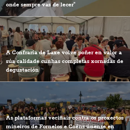
onde sempre vas de lecer"
A Confraría de Laxe volve poñer en valor a
súa calidade cunhas completas xornadas de
degustación
As plataformas veciñais contra os proxectos
mineiros de Fornelos e Coéns únense en