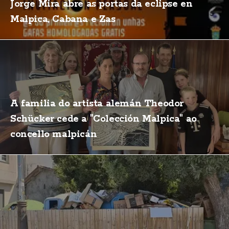
Jorge Mira abre as portas da eclipse en
Malpica, Cabana e Zas
A familia do artista alemán Theodor
Schücker cede a "Colección Malpica" ao
concello malpicán