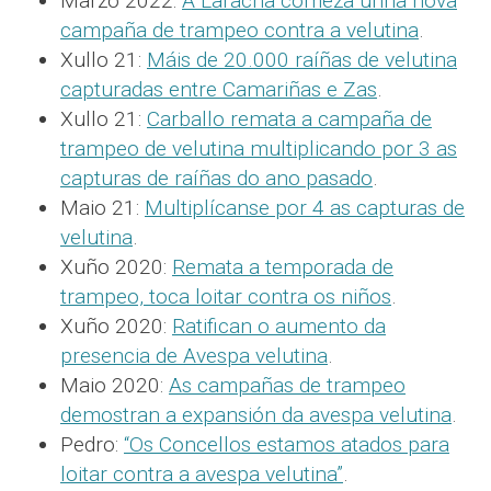
Marzo 2022:
A Laracha comeza unha nova
campaña de trampeo contra a velutina
.
Xullo 21:
Máis de 20.000 raíñas de velutina
capturadas entre Camariñas e Zas
.
Xullo 21:
Carballo remata a campaña de
trampeo de velutina multiplicando por 3 as
capturas de raíñas do ano pasado
.
Maio 21:
Multiplícanse por 4 as capturas de
velutina
.
Xuño 2020:
Remata a temporada de
trampeo, toca loitar contra os niños
.
Xuño 2020:
Ratifican o aumento da
presencia de Avespa velutina
.
Maio 2020:
As campañas de trampeo
demostran a expansión da avespa velutina
.
Pedro:
“Os Concellos estamos atados para
loitar contra a avespa velutina”
.