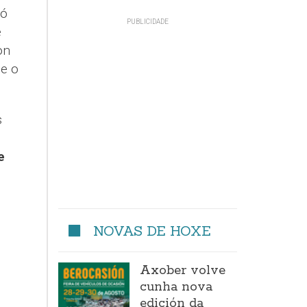
só
e
on
e o
s
e
NOVAS DE HOXE
Axober volve
cunha nova
s
edición da