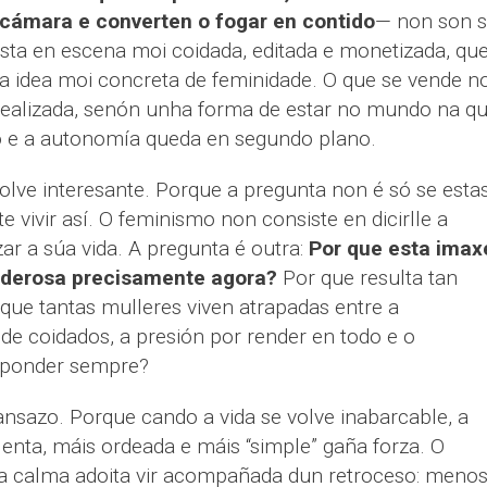
a cámara e converten o fogar en contido
— non son 
sta en escena moi coidada, editada e monetizada, qu
 idea moi concreta de feminidade. O que se vende n
dealizada, senón unha forma de estar no mundo na qu
o e a autonomía queda en segundo plano.
olve interesante. Porque a pregunta non é só se esta
 vivir así. O feminismo non consiste en dicirlle a
r a súa vida. A pregunta é outra:
Por que esta imax
poderosa precisamente agora?
Por que resulta tan
e tantas mulleres viven atrapadas entre a
de coidados, a presión por render en todo e o
sponder sempre?
nsazo. Porque cando a vida se volve inabarcable, a
lenta, máis ordeada e máis “simple” gaña forza. O
a calma adoita vir acompañada dun retroceso: meno