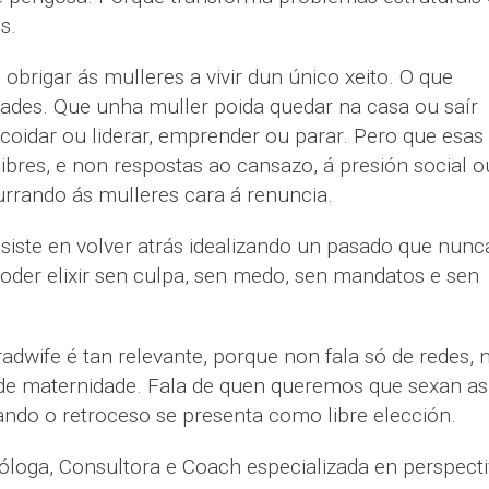
s.
brigar ás mulleres a vivir dun único xeito. O que
dades. Que unha muller poida quedar na casa ou saír
s, coidar ou liderar, emprender ou parar. Pero que esas
ibres, e non respostas ao cansazo, á presión social o
rrando ás mulleres cara á renuncia.
siste en volver atrás idealizando un pasado que nunc
 poder elixir sen culpa, sen medo, sen mandatos e sen
adwife é tan relevante, porque non fala só de redes, n
ó de maternidade. Fala de quen queremos que sexan as
ando o retroceso se presenta como libre elección.
ióloga, Consultora e Coach especializada en perspect