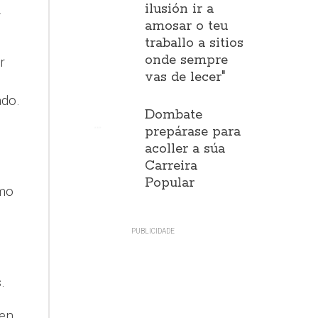
ilusión ir a
.
amosar o teu
traballo a sitios
onde sempre
r
vas de lecer"
ado.
Dombate
prepárase para
acoller a súa
Carreira
Popular
smo
.
 en