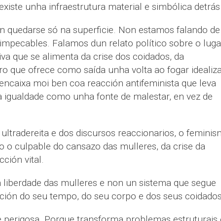
existe unha infraestrutura material e simbólica detrás
on quedarse só na superficie. Non estamos falando de
 impecables. Falamos dun relato político sobre o luga
va que se alimenta da crise dos coidados, da
ero que ofrece como saída unha volta ao fogar idealiz
 encaixa moi ben coa reacción antifeminista que leva
 igualdade como unha fonte de malestar, en vez de
ultradereita e dos discursos reaccionarios, o femini
o culpable do cansazo das mulleres, da crise da
ción vital.
liberdade das mulleres e non un sistema que segue
ción do seu tempo, do seu corpo e dos seus coidados
 perigosa. Porque transforma problemas estruturais