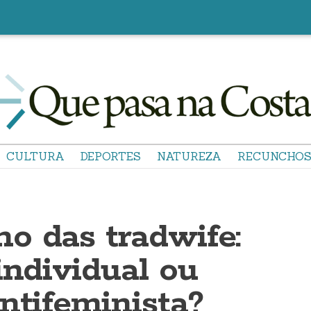
CULTURA
DEPORTES
NATUREZA
RECUNCHO
o das tradwife:
individual ou
ntifeminista?