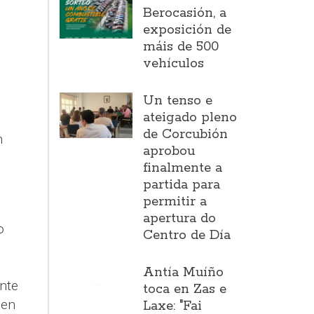
Berocasión, a
exposición de
máis de 500
vehículos
Un tenso e
ateigado pleno
de Corcubión
n
aprobou
finalmente a
partida para
permitir a
apertura do
o
Centro de Día
Antía Muíño
nte
toca en Zas e
ben
Laxe: "Fai