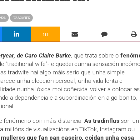
NÓS
TRADWIFE
m
ryear, de Caro Claire Burke
, que trata sobre o
fenóm
de “traditional wife”- e quedei cunha sensación incóm
as tradwife hai algo máis serio que unha simple
arece unha elección persoal, unha vida lenta e
idade nunha lóxica moi coñecida: volver a colocar as
ndo a dependencia e a subordinación en algo bonito,
ional.
ste fenómeno con máis distancia.
As tradinflus
son un
 millóns de visualizacións en TikTok, Instagram ou
 mulleres que fan pan caseiro, coidan unha casa