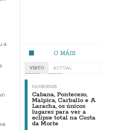
u a
O MÁIS
a
VISTO
ACTUAL
01/08/2026
Cabana, Ponteceso,
in
Malpica, Carballo e A
Laracha, os únicos
lugares para ver a
eclipse total na Costa
da Morte
iva