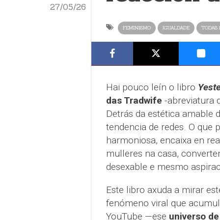
27/05/26
FEMINISMO
IGUALDADE
TODAS 
Hai pouco leín o libro
Yeste
das Tradwife
-abreviatura 
Detrás da estética amable d
tendencia de redes. O que p
harmoniosa, encaixa en real
mulleres na casa, converte
desexable e mesmo aspirac
Este libro axuda a mirar e
fenómeno viral que acumula
YouTube —ese
universo de