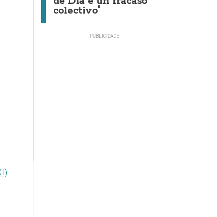
de Día é un fracaso
colectivo"
I)