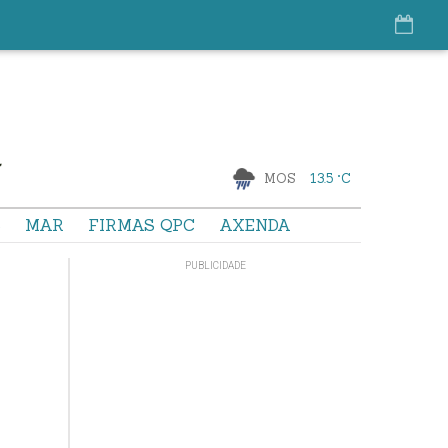
MOS
13.5 °C
S
MAR
FIRMAS QPC
AXENDA