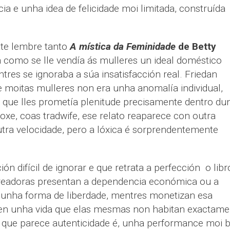
 e unha idea de felicidade moi limitada, construída
te lembre tanto
A mística da Feminidade
de Betty
 como se lle vendía ás mulleres un ideal doméstico
res se ignoraba a súa insatisfacción real. Friedan
e moitas mulleres non era unha anomalía individual,
que lles prometía plenitude precisamente dentro du
oxe, coas tradwife, ese relato reaparece con outra
outra velocidade, pero a lóxica é sorprendentemente
n difícil de ignorar e que retrata a perfección o libr
creadoras presentan a dependencia económica ou a
 unha forma de liberdade, mentres monetizan esa
den unha vida que elas mesmas non habitan exactame
O que parece autenticidade é, unha performance moi 