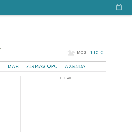
MOS
14.6 °C
S
MAR
FIRMAS QPC
AXENDA