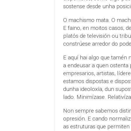
sostense desde unha posici
O machismo mata. O machi
E faino, en moitos casos, d
platós de televisión ou tri
constrúese arredor do pode
E aquí hai algo que tamé
a endeusar a quen ostenta 
empresarios, artistas, líder
estamos dispostas e dispos
dunha ideoloxía, dun supos
lado. Minimízase. Relativíz
Non sempre sabemos distingui
opresión. E cando normali
as estruturas que permiten 