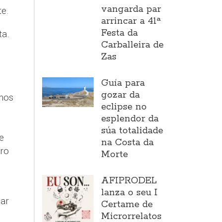
vangarda par
te.
arrincar a 41ª
Festa da
a.
Carballeira de
Zas
Guía para
gozar da
mos
eclipse no
esplendor da
súa totalidade
e
na Costa da
ro
Morte
AFIPRODEL
lanza o seu I
ar
Certame de
Microrrelatos