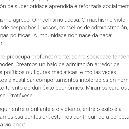
ón de superioridade aprendida e reforzada socialmen
smo agrede. O machismo acosa. O machismo violent
esde despachos luxosos, consellos de administración,
bunas políticas. A impunidade non nace da nada:
r.
n me preocupa profundamente: como sociedade tende
poder. Creamos un halo de admiración arredor de
es políticos ou figuras mediáticas, e moitas veces
tos a xustificar comportamentos intolerables en nom
to talento ou dun éxito económico. Miramos cara out
ase. Protéxese.
r entre o brillante e o violento, entre o éxito e a
zamos esa confusión, estamos contribuíndo a perpetu
a violencia.