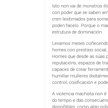
Isto non vai de monstros i
con poder que se saben am
cren lexitimados para somet
poden facelo. Porque o mac
estrutura de dominación.
Levamos meses coñecendo 
homes con prestixio social,
Homes que desde as súas po
reputacións, espazos de tr
capaces de crear ferramenta
humillar mulleres dixitalme
control, cosificación e pode
A violencia machista non é s
do tempo e das consecuenc
dispoñibles, como algo públ