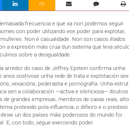
m
 demasiada frecuencia e que xa non podemos seguir
omes con poder utilizando ese poder para explotar,
 mulleres. Non é casualidade. Non son casos illados.
Son a expresión máis crúa dun sistema que leva sécul
culinos sobre a desigualdade.
a arredor do caso de Jeffrey Epstein confirma unha
 anos sostívose unha rede de trata e explotación sex
ións, vexacións, pederastia e pornografía. Unha estru
ica sen a colaboración —activa e silenciosa— doutros
s de grandes empresas, membros de casas reais, alto
stema protexido pola influencia, o diñeiro e o prestixio
dirixe un dos países máis poderosos do mundo foi
. E, con todo, segue exercendo poder.