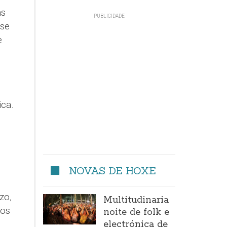
as
 se
e
ica.
NOVAS DE HOXE
zo,
Multitudinaria
tos
noite de folk e
electrónica de