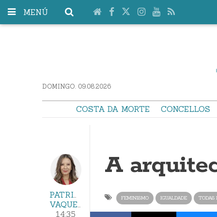
MENÚ
DOMINGO. 09.08.2026
COSTA DA MORTE
CONCELLOS
A arquite
PATRICIA
FEMINISMO
IGUALDADE
TODAS 
VAQUERO
14:35