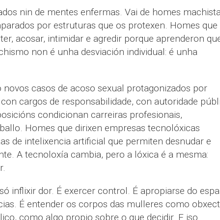
llados nin de mentes enfermas. Vai de homes machist
parados por estruturas que os protexen. Homes que
er, acosar, intimidar e agredir porque aprenderon qu
hismo non é unha desviación individual: é unha
novos casos de acoso sexual protagonizados por
 con cargos de responsabilidade, con autoridade públ
sicións condicionan carreiras profesionais,
aballo. Homes que dirixen empresas tecnolóxicas
s de intelixencia artificial que permiten desnudar e
nte. A tecnoloxía cambia, pero a lóxica é a mesma:
r.
ó inflixir dor. É exercer control. É apropiarse do espa
ias. É entender os corpos das mulleres como obxec
ico, como algo propio sobre o que decidir. E iso