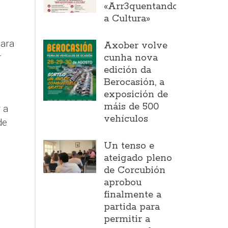
«Arr3quentando
a Cultura»
para
Axober volve
r
cunha nova
edición da
Berocasión, a
exposición de
máis de 500
 a
vehículos
de
Un tenso e
ateigado pleno
de Corcubión
aprobou
finalmente a
partida para
permitir a