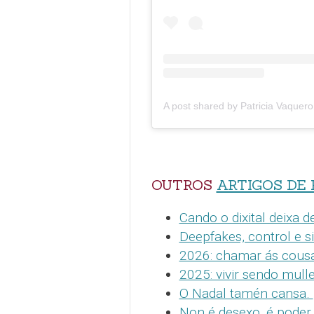
OUTROS
ARTIGOS DE 
Cando o dixital deixa d
Deepfakes, control e s
2026: chamar ás cous
2025: vivir sendo mull
O Nadal tamén cansa.
Non é desexo, é poder.