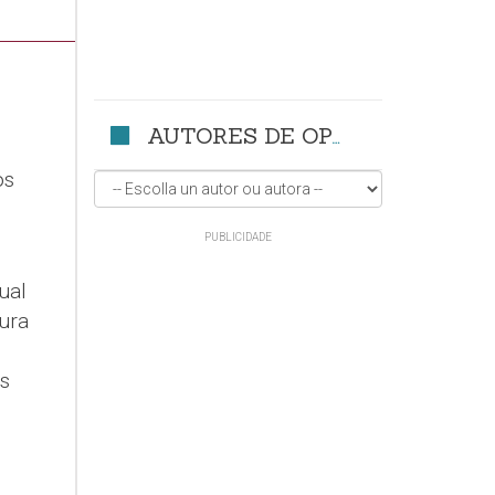
AUTORES DE OPINIÓN
os
ual
tura
s