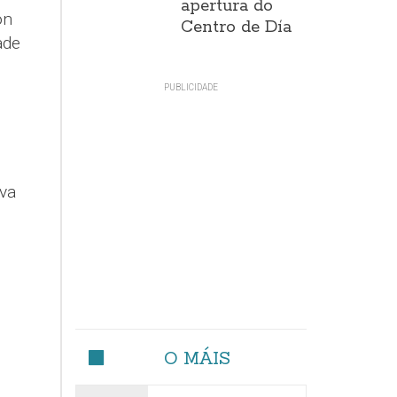
apertura do
on
Centro de Día
ade
iva
O MÁIS