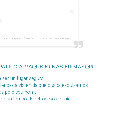
A post shared by Patricia Vaquero l Socióloga & Coach con perspectiva de género. (@nos_igualdade)
PATRICIA VAQUERO NAS FIRMASQPC
e ser un lugar seguro
ilencio: a violencia que busca expulsarnos
as polo seu nome
er nun tempo de retrocesos e ruído