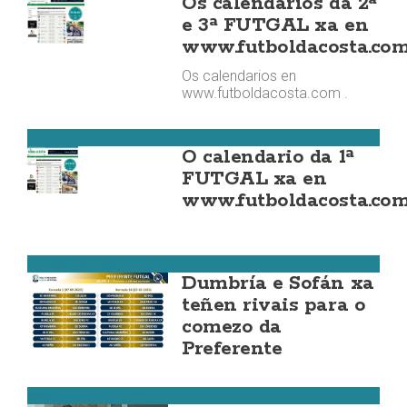
Os calendarios da 2ª
e 3ª FUTGAL xa en
www.futboldacosta.co
Os calendarios en
www.futboldacosta.com .
Fútbol da Costa
O calendario da 1ª
FUTGAL xa en
www.futboldacosta.co
Fútbol da Costa
Dumbría e Sofán xa
teñen rivais para o
comezo da
Preferente
Zas