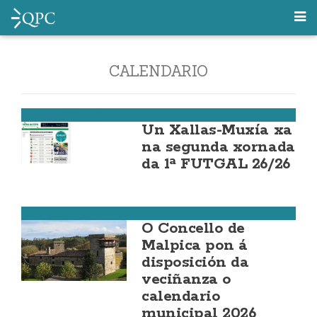
CALENDARIO
Fútbol da Costa
Un Xallas-Muxía xa
na segunda xornada
da 1ª FUTGAL 26/26
Malpica
O Concello de
Malpica pon á
disposición da
veciñanza o
calendario
municipal 2026