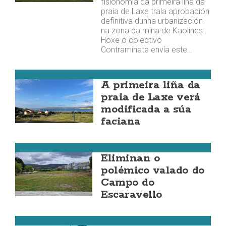
fisionomía da primeira liña da
praia de Laxe trala aprobación
definitiva dunha urbanización
na zona da mina de Kaolines .
Hoxe o colectivo
Contramínate envía este…
Laxe
A primeira liña da
praia de Laxe verá
modificada a súa
faciana
Laxe
Eliminan o
polémico valado do
Campo do
Escaravello
Laxe