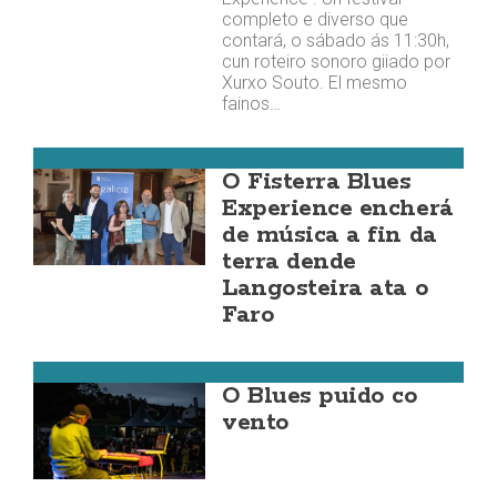
completo e diverso que
contará, o sábado ás 11:30h,
cun roteiro sonoro giiado por
Xurxo Souto. El mesmo
fainos…
Fisterra
O Fisterra Blues
Experience encherá
de música a fin da
terra dende
Langosteira ata o
Faro
Fisterra
O Blues puido co
vento