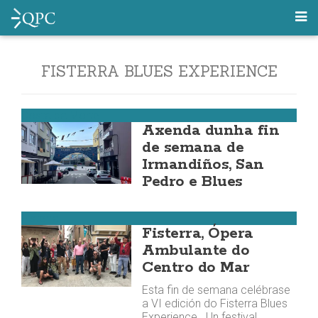
FISTERRA BLUES EXPERIENCE
Costa da Morte
Axenda dunha fin
de semana de
Irmandiños, San
Pedro e Blues
Fisterra
Fisterra, Ópera
Ambulante do
Centro do Mar
Esta fin de semana celébrase
a VI edición do Fisterra Blues
Experience . Un festival