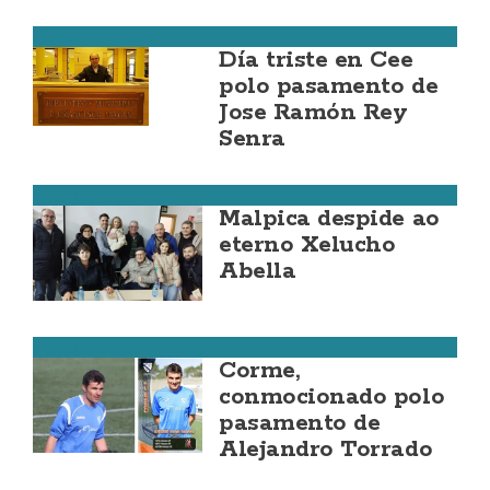
Cee
Día triste en Cee
polo pasamento de
Jose Ramón Rey
Senra
Malpica
Malpica despide ao
eterno Xelucho
Abella
Fútbol da Costa
Corme,
conmocionado polo
pasamento de
Alejandro Torrado