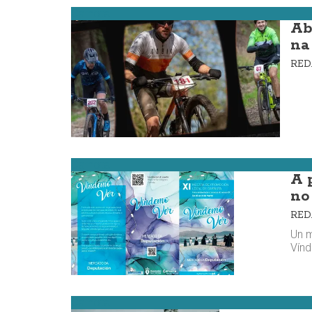
Carnota
Ab
na
RE
Carnota
A p
no
RE
Un m
Vín
Carnota