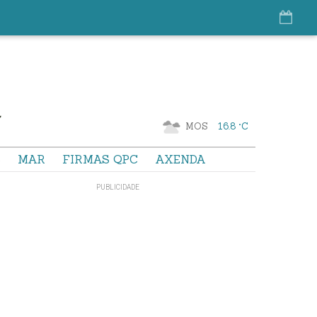
MOS
16.8 °C
S
MAR
FIRMAS QPC
AXENDA