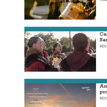
Carnota
Ca
Sa
RE
Carnota
An
pr
RE