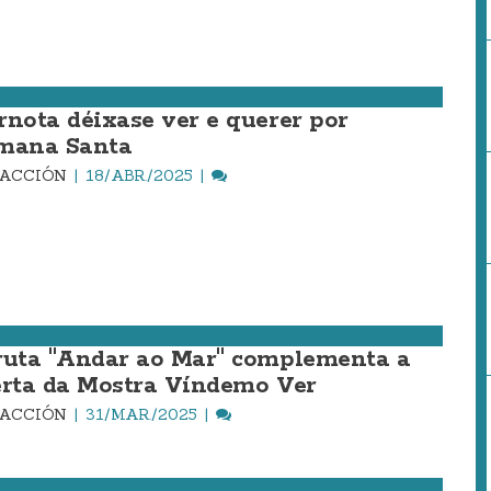
rnota déixase ver e querer por
mana Santa
DACCIÓN
18/ABR./2025
ruta "Andar ao Mar" complementa a
erta da Mostra Víndemo Ver
DACCIÓN
31/MAR./2025