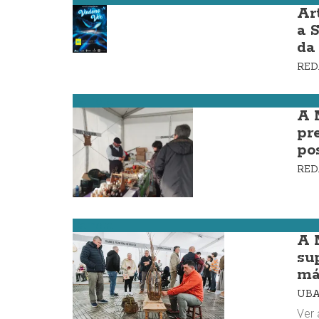
Art
a 
da
RE
Carnota
A 
pr
po
RE
Carnota
A 
su
má
UBA
Ver 