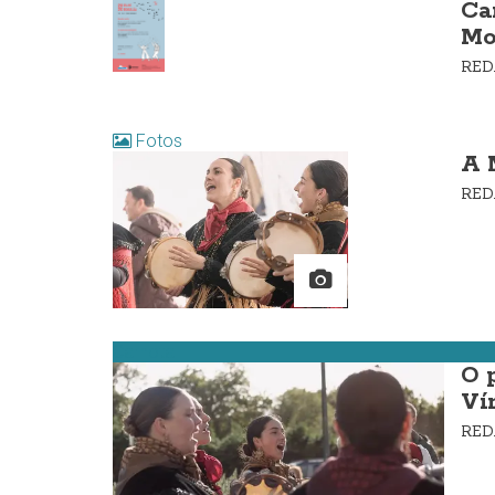
Ca
Mo
RE
Fotos
A 
RE
Carnota
O 
Ví
RE