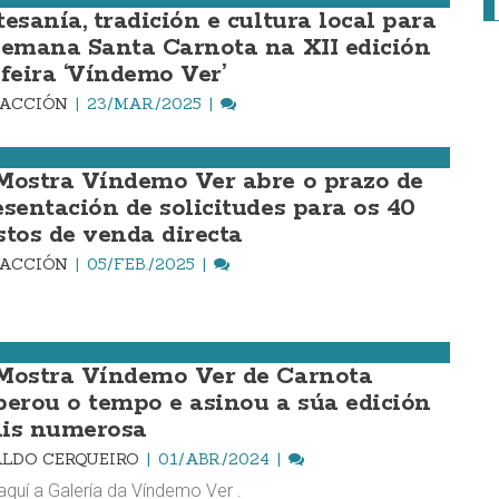
esanía, tradición e cultura local para
Semana Santa Carnota na XII edición
 feira ‘Víndemo Ver’
DACCIÓN
23/MAR./2025
Mostra Víndemo Ver abre o prazo de
esentación de solicitudes para os 40
stos de venda directa
DACCIÓN
05/FEB./2025
Mostra Víndemo Ver de Carnota
perou o tempo e asinou a súa edición
is numerosa
LDO CERQUEIRO
01/ABR./2024
aquí a Galería da Víndemo Ver .