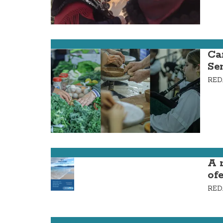
Carnota
Ca
Se
RE
Carnota
A 
of
RE
Carnota