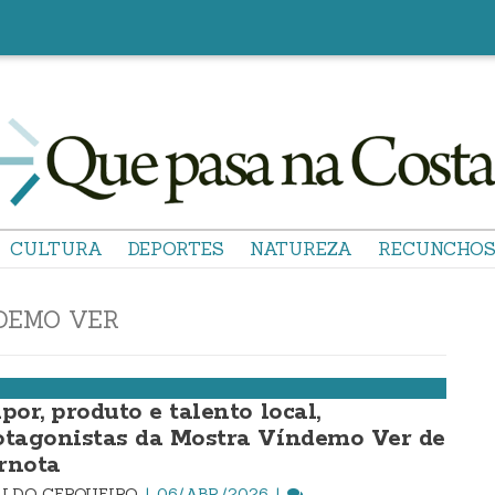
CULTURA
DEPORTES
NATUREZA
RECUNCHO
DEMO VER
por, produto e talento local,
otagonistas da Mostra Víndemo Ver de
rnota
LDO CERQUEIRO
06/ABR./2026