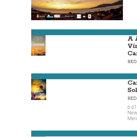
Carnota
A 
Ví
Ca
RE
Carnota
Ca
So
RE
p.p1
New 
Merc
Carnota