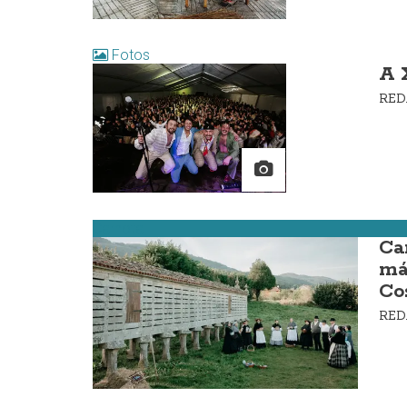
Fotos
A 
RE
Carnota
Ca
má
Co
RE