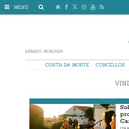
MENÚ
SÁBADO. 08.08.2026
COSTA DA MORTE
CONCELLOS
VIN
Carnota
Sol
pr
Ca
UBA