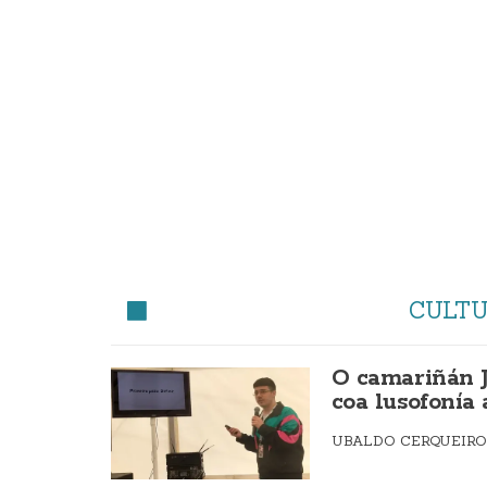
CULT
O camariñán J
coa lusofonía
UBALDO CERQUEIR