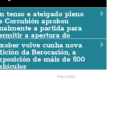
n tenso e ateigado pleno
n tenso e ateigado pleno 
e Corcubión aprobou
inalmente a partida para
probou finalmente a partid
ermitir a apertura do
ermitir a apertura do Cent
entro de Día
xober volve cunha nova
dición da Berocasión, a
DACCIÓN
07/AGO./2026
xposición de máis de 500
ehículos