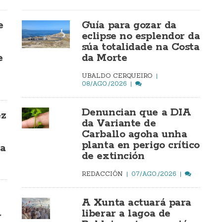
e
Guía para gozar da
eclipse no esplendor da
súa totalidade na Costa
e
da Morte
UBALDO CERQUEIRO
08/AGO./2026
Denuncian que a DIA
ez
da Variante de
Carballo agoha unha
planta en perigo crítico
ía
de extinción
REDACCIÓN
07/AGO./2026
A Xunta actuará para
liberar a lagoa de
r