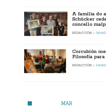
A familia do 
Schücker cede
concello malp
REDACCIÓN
06/AG
Corcubión mer
Filosofía par
REDACCIÓN
04/AG
MAR