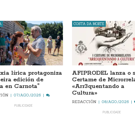
A
COSTA DA MORTE
ia lírica protagoniza
AFIPRODEL lanza o s
ceira edición de
Certame de Microrrel
a en Carnota"
«Arr3quentando a
Cultura»
CIÓN
07/AGO./2026
REDACCIÓN
08/AGO./2026