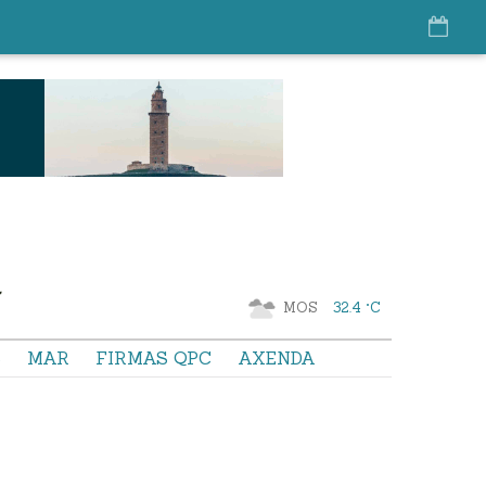
MOS
32.4 °C
S
MAR
FIRMAS QPC
AXENDA