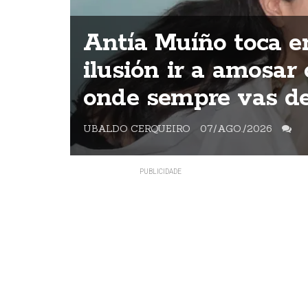
ica
Antía Muíño toca en
da
ilusión ir a amosar 
onde sempre vas de
UBALDO CERQUEIRO
07/AGO./2026