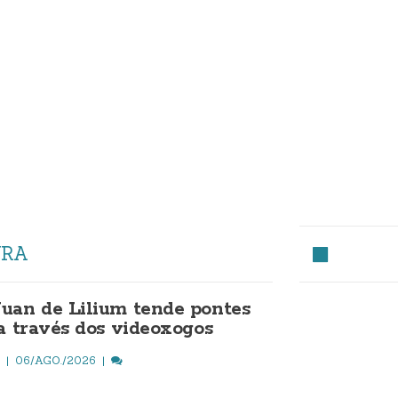
URA
uan de Lilium tende pontes
 a través dos videoxogos
O
06/AGO./2026