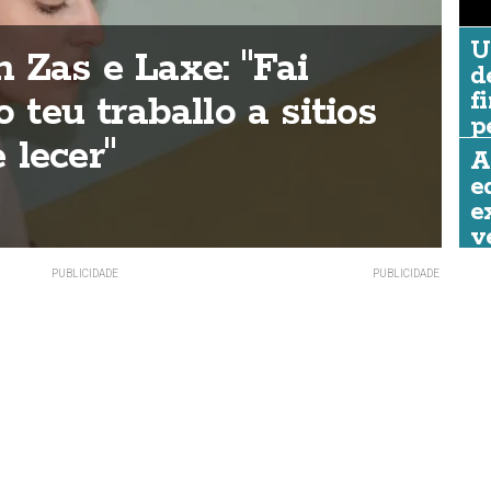
U
 Zas e Laxe: "Fai
U
d
f
o teu traballo a sitios
a
p
 lecer"
p
C
A
e
RE
e
v