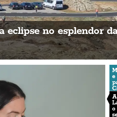
a eclipse no esplendor da
M
e
p
C
A
L
o
s