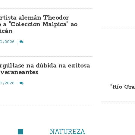
artista alemán Theodor
 a "Colección Malpica" ao
icán
O./2026
gúllase na dúbida na exitosa
a veraneantes
O./2026
"Río Gra
NATUREZA