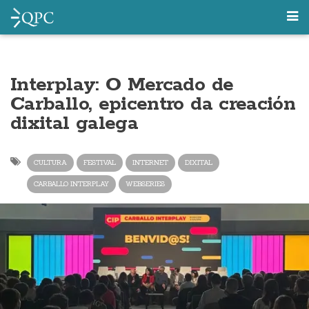
Interplay: O Mercado de
Carballo, epicentro da creación
dixital galega
CULTURA
FESTIVAL
INTERNET
DIXITAL
CARBALLO INTERPLAY
WEBSERIES