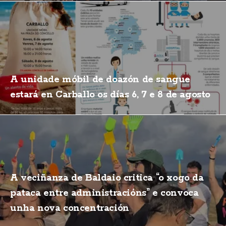
A unidade móbil de doazón de sangue
estará en Carballo os días 6, 7 e 8 de agosto
A veciñanza de Baldaio critica “o xogo da
pataca entre administracións” e convoca
unha nova concentración