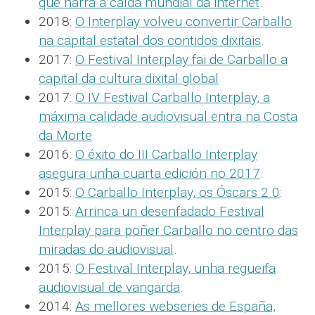
que narra a caída mundial da internet
.
2018:
O Interplay volveu convertir Carballo
na capital estatal dos contidos dixitais
.
2017:
O Festival Interplay fai de Carballo a
capital da cultura dixital global
2017:
O IV Festival Carballo Interplay, a
máxima calidade audiovisual entra na Costa
da Morte
2016:
O éxito do III Carballo Interplay
asegura unha cuarta edición no 2017
.
2015:
O Carballo Interplay, os Óscars 2.0
:
2015:
Arrinca un desenfadado Festival
Interplay para poñer Carballo no centro das
miradas do audiovisual
.
2015:
O Festival Interplay, unha regueifa
audiovisual de vangarda
.
2014:
As mellores webseries de España,