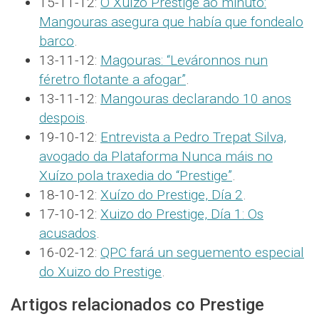
15-11-12:
O Xuízo Prestige ao minuto:
Mangouras asegura que había que fondealo
barco
.
13-11-12:
Magouras: “Leváronnos nun
féretro flotante a afogar”
.
13-11-12:
Mangouras declarando 10 anos
despois
.
19-10-12:
Entrevista a Pedro Trepat Silva,
avogado da Plataforma Nunca máis no
Xuízo pola traxedia do “Prestige”
.
18-10-12:
Xuízo do Prestige, Día 2
.
17-10-12:
Xuizo do Prestige, Día 1: Os
acusados
.
16-02-12:
QPC fará un seguemento especial
do Xuizo do Prestige
.
Artigos relacionados co Prestige