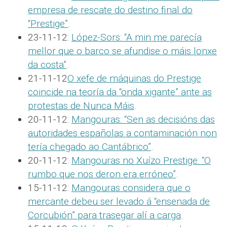
empresa de rescate do destino final do
“Prestige”
.
23-11-12:
López-Sors: “A min me parecía
mellor que o barco se afundise o máis lonxe
da costa”
.
21-11-12
O xefe de máquinas do Prestige
coincide na teoría da “onda xigante” ante as
protestas de Nunca Máis
.
20-11-12:
Mangouras: “Sen as decisións das
autoridades españolas a contaminación non
tería chegado ao Cantábrico”
.
20-11-12:
Mangouras no Xuízo Prestige: “O
rumbo que nos deron era erróneo”
.
15-11-12:
Mangouras considera que o
mercante debeu ser levado á “ensenada de
Corcubión” para trasegar alí a carga
.