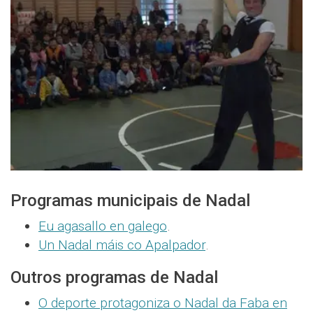
Programas municipais de Nadal
Eu agasallo en galego
.
Un Nadal máis co Apalpador
.
Outros programas de Nadal
O deporte protagoniza o Nadal da Faba en