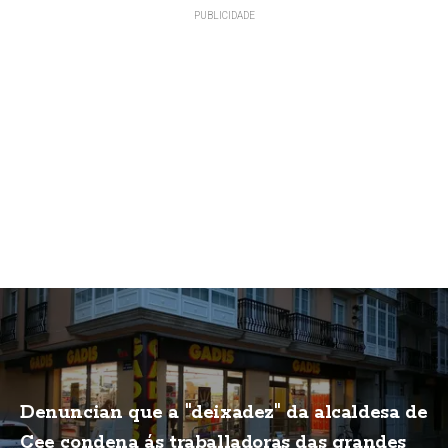
Denuncian que a "deixadez" da alcaldesa de
Cee condena ás traballadoras das grandes