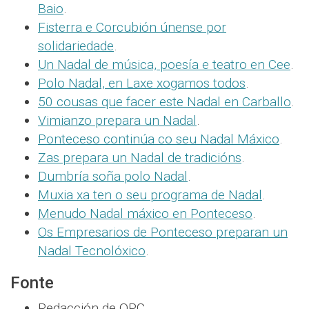
Baio
.
Fisterra e Corcubión únense por
solidariedade
.
Un Nadal de música, poesía e teatro en Cee
.
Polo Nadal, en Laxe xogamos todos
.
50 cousas que facer este Nadal en Carballo
.
Vimianzo prepara un Nadal
.
Ponteceso continúa co seu Nadal Máxico
.
Zas prepara un Nadal de tradicións
.
Dumbría soña polo Nadal
.
Muxia xa ten o seu programa de Nadal
.
Menudo Nadal máxico en Ponteceso
.
Os Empresarios de Ponteceso preparan un
Nadal Tecnolóxico
.
Fonte
Redacción de QPC