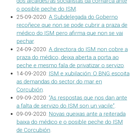
dos alcaldes/as socialistas da comarca ante
o posible peche do ISM
.
25-09-2020:
A Subdelegada do Goberno
recoñece que non se pode cubrir a praza de
médico do ISM pero afirma que non se vai
pechar
.
24-09-2020:
A directora do ISM non cobre a
praza do médico, deixa aberta a porta ao
peche e mesmo fala de privatizar o servizo
.
14-09-2020:
ISM e xubilación: O BNG escoita
as demandas do sector do mar en
Corcubión
.
09-09-2020:
“As respostas que nos dan ante
a falta de servizo do ISM son un vacile”
.
09-09-2020:
Novas queixas ante a reiterada
baixa do médico e o posible peche do ISM
de Corcubión
.