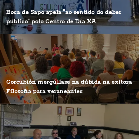
Boca de Sapo apela "ao sentido do deber
público" polo Centro de Día XA
Corcubión mergúllase na dúbida na exitosa
Filosofía para veraneantes