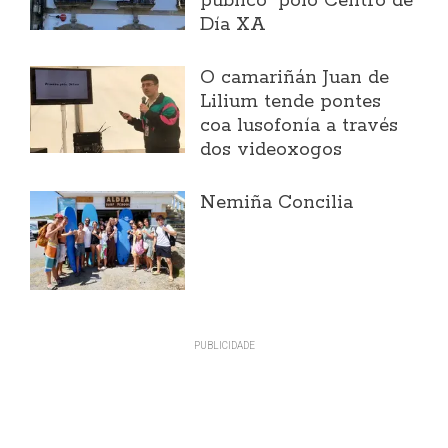
público" polo Centro de
Día XA
O camariñán Juan de
Lilium tende pontes
coa lusofonía a través
dos videoxogos
Nemiña Concilia