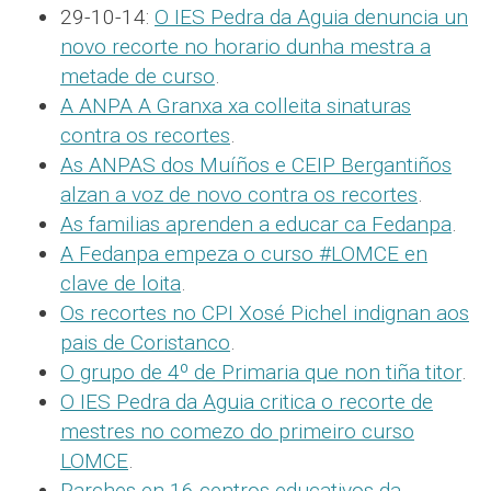
29-10-14:
O IES Pedra da Aguia denuncia un
novo recorte no horario dunha mestra a
metade de curso
.
A ANPA A Granxa xa colleita sinaturas
contra os recortes
.
As ANPAS dos Muíños e CEIP Bergantiños
alzan a voz de novo contra os recortes
.
As familias aprenden a educar ca Fedanpa
.
A Fedanpa empeza o curso #LOMCE en
clave de loita
.
Os recortes no CPI Xosé Pichel indignan aos
pais de Coristanco
.
O grupo de 4º de Primaria que non tiña titor
.
O IES Pedra da Aguia critica o recorte de
mestres no comezo do primeiro curso
LOMCE
.
Parches en 16 centros educativos da