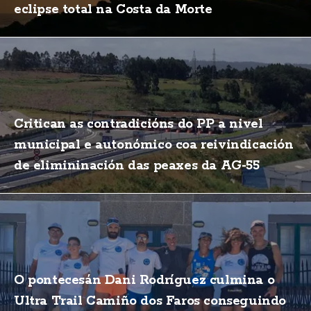
eclipse total na Costa da Morte
Critican as contradicións do PP a nivel
municipal e autonómico coa reivindicación
de elimininación das peaxes da AG-55
O pontecesán Dani Rodríguez culmina o
Ultra Trail Camiño dos Faros conseguindo