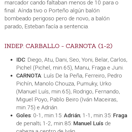
marcador cando faltaban menos de 10 para o
final. Aínda tivo o Porteño algún balón
bombeado perigoso pero de novo, a balón
parado, Esteban facía a sentencia.
INDEP. CARBALLO - CARNOTA (1-2)
IDC
: Diego, Atu, Dani, Seo, Yoni, Belar, Carlos,
Pichel (Pichel, min.65), Manu, Fraga e Juni.
CARNOTA
: Luís De la Peña, Ferreiro, Pedro
Pichín, Manolo Chouza, Pumuky, Urko
(Manuel Luís, min.65), Rodrigo, Fernando,
Miguel Poyo, Pablo Beiro (Iván Maceiras,
min.75) e Adrián.
Goles
: 0-1, min.15:
Adrián
; 1-1, min.35:
Fraga
de penalti; 1-2, min.85:
Manuel Luís
de
cabeza a centro de Iván.