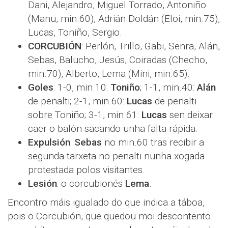
Dani, Alejandro, Miguel Torrado, Antoniño
(Manu, min.60), Adrián Doldán (Eloi, min.75),
Lucas, Toniño, Sergio.
CORCUBIÓN
: Perlón, Trillo, Gabi, Senra, Alán,
Sebas, Balucho, Jesús, Coiradas (Checho,
min.70), Alberto, Lema (Mini, min.65).
Goles
: 1-0, min.10:
Toniño
; 1-1, min.40:
Alán
de penalti; 2-1, min.60:
Lucas
de penalti
sobre Toniño; 3-1, min.61:
Lucas
sen deixar
caer o balón sacando unha falta rápida.
Expulsión
:
Sebas
no min.60 tras recibir a
segunda tarxeta no penalti nunha xogada
protestada polos visitantes.
Lesión
: o corcubionés
Lema
.
Encontro máis igualado do que indica a táboa,
pois o Corcubión, que quedou moi descontento