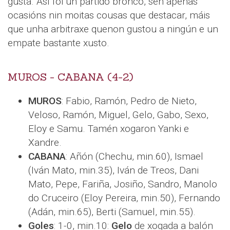
gusta. Así foi un partido bronco, sen apenas
ocasións nin moitas cousas que destacar, máis
que unha arbitraxe quenon gustou a ningún e un
empate bastante xusto.
MUROS - CABANA (4-2)
MUROS
: Fabio, Ramón, Pedro de Nieto,
Veloso, Ramón, Miguel, Gelo, Gabo, Sexo,
Eloy e Samu. Tamén xogaron Yanki e
Xandre.
CABANA
: Añón (Chechu, min.60), Ismael
(Iván Mato, min.35), Iván de Treos, Dani
Mato, Pepe, Fariña, Josiño, Sandro, Manolo
do Cruceiro (Eloy Pereira, min.50), Fernando
(Adán, min.65), Berti (Samuel, min.55).
Goles
: 1-0, min.10:
Gelo
de xogada a balón