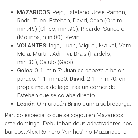
MAZARICOS
: Pejo, Estéfano, José Ramón,
Rodri, Tuco, Esteban, David, Coxo (Oreiro,
min.46) (Chico, min.90), Ricardo, Sandelo
(Molinos, min.80), Kevin.
VOLANTES
: Iago, Juan, Miguel, Maikel, Varo,
Moja, Martin, Adri, Ivi, Brais (Pardelo,
min.30), Cajulo (Gabi).
Goles
: 0-1, min.7:
Juan
de cabeza a balón
parado; 1-1, min.30:
David
; 2-1, min.70: en
propia meta de Iago tras un córner de
Esteban que se colaba directo.
Lesión
: O muradán
Brais
cunha sobrecarga.
Partido especial o que se xogou en Mazaricos
este domingo. Debutaban dous adestradores nos
bancos, Alex Romero "Alinhos" no Mazaricos, o