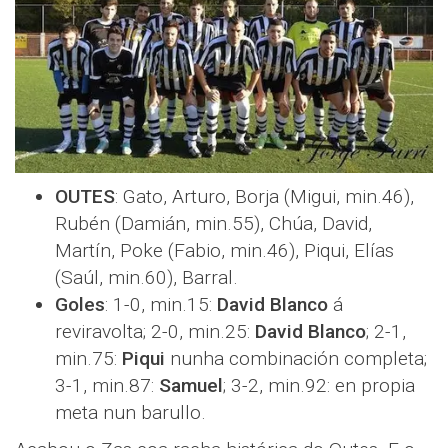
OUTES
: Gato, Arturo, Borja (Migui, min.46),
Rubén (Damián, min.55), Chúa, David,
Martín, Poke (Fabio, min.46), Piqui, Elías
(Saúl, min.60), Barral.
Goles
: 1-0, min.15:
David Blanco
á
reviravolta; 2-0, min.25:
David Blanco
; 2-1,
min.75:
Piqui
nunha combinación completa;
3-1, min.87:
Samuel
; 3-2, min.92: en propia
meta nun barullo.