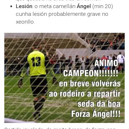
Lesión
: o meta camellán
Ángel
(min.20)
cunha lesión probablemente grave no
xeonllo.