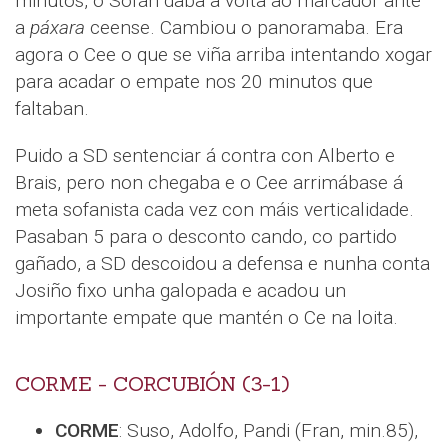
minutos, o Sofán daba a volta ao marcador ante
a
páxara
ceense. Cambiou o panoramaba. Era
agora o Cee o que se viña arriba intentando xogar
para acadar o empate nos 20 minutos que
faltaban.
Puido a SD sentenciar á contra con Alberto e
Brais, pero non chegaba e o Cee arrimábase á
meta sofanista cada vez con máis verticalidade.
Pasaban 5 para o desconto cando, co partido
gañado, a SD descoidou a defensa e nunha conta
Josiño fixo unha galopada e acadou un
importante empate que mantén o Ce na loita.
CORME - CORCUBIÓN (3-1)
CORME
: Suso, Adolfo, Pandi (Fran, min.85),