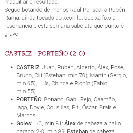
maquillar o resultado.
Segue botando de menos Raúl Periscal a Rubén
Rama, aínda tocado do xeonllo, que xa fixo a
resonancia e esta semana sabe ata que punto é
grave.
CASTRIZ - PORTEÑO (2-0)
CASTRIZ
: Juan, Rubén, Alberto, Álex, Pose,
Bruno, Cili (Esteban, min.70), Martín (Sergio,
min.65), Luís, Chinda e Pichín (Fabio,
min.55).
PORTEÑO
: Bonano, Gabi, Pejo, Caamño,
Iago, Doyle, Cousillas, Piti, Óscar, Brais e
Marcos.
Goles
: 1-0, min.81:
Álex
de cabeza a balín
parado; 2-0, min.89:
Esteban
de cabeza