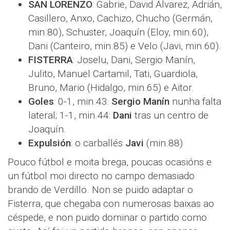
SAN LORENZO
: Gabrie, David Álvarez, Adrián,
Casillero, Anxo, Cachizo, Chucho (Germán,
min.80), Schuster, Joaquín (Eloy, min.60),
Dani (Canteiro, min.85) e Velo (Javi, min.60).
FISTERRA
: Joselu, Dani, Sergio Manín,
Julito, Manuel Cartamil, Tati, Guardiola,
Bruno, Mario (Hidalgo, min.65) e Aitor.
Goles
: 0-1, min.43:
Sergio Manín
nunha falta
lateral; 1-1, min.44:
Dani
tras un centro de
Joaquín.
Expulsión
: o carballés
Javi
(min.88)
Pouco fútbol e moita brega, poucas ocasións e
un fútbol moi directo no campo demasiado
brando de Verdillo. Non se puido adaptar o
Fisterra, que chegaba con numerosas baixas ao
céspede, e non puido dominar o partido como