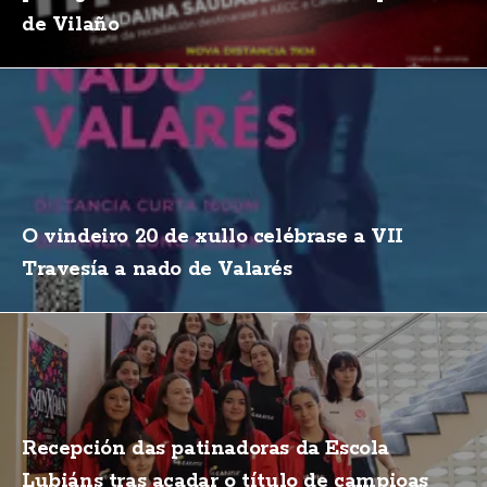
de Vilaño
O vindeiro 20 de xullo celébrase a VII
Travesía a nado de Valarés
Recepción das patinadoras da Escola
Lubiáns tras acadar o título de campioas