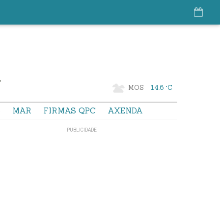
MOS
14.6 °C
S
MAR
FIRMAS QPC
AXENDA