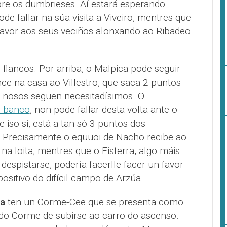
bre os dumbrieses. Aí estará esperando
de fallar na súa visita a Viveiro, mentres que
favor aos seus veciños alonxando ao Ribadeo
s flancos. Por arriba, o Malpica pode seguir
ce na casa ao Villestro, que saca 2 puntos
s nosos seguen necesitadísimos. O
o banco
, non pode fallar desta volta ante o
 iso si, está a tan só 3 puntos dos
 Precisamente o equuoi de Nacho recibe ao
a loita, mentres que o Fisterra, algo máis
espistarse, podería facerlle facer un favor
positivo do difícil campo de Arzúa.
a
ten un Corme-Cee que se presenta como
do Corme de subirse ao carro do ascenso.