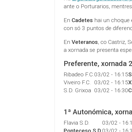
ante o Porturarios, mentres 
En
Cadetes
hai un choque e
con só 3 puntos de diferen
En
Veteranos
, co Castriz,
a xornada se presenta espe
Preferente, xornada 
Ribadeo F.C.
03/02 - 16:15
S
Viveiro F.C.
03/02 - 16:15
X
S.D. Grixoa
03/02 - 16:30
C
1ª Autonómica, xorn
Flavia S.D.
03/02 - 16:
Ponteceso S.D.
03/02 - 16: