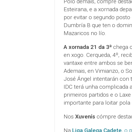
Polo demais, cómpre desta
Esteirana, e a xornada depa
por evitar o segundo posto
Dumbría B que ten o domin
Mazaricos no lío.
A xornada 21 da 3ª
chega c
en xogo. Cerqueda, 4º, reci
vantaxe entre ambos se be
Ademais, en Vimianzo, o Son
José Ángel intentarán con t
IDC terá unha complicada a
primeiros partidos e o Lax
importante para loitar pola
Nos
Xuvenís
cómpre destaca
Na
Liga Galega Cadete
, o