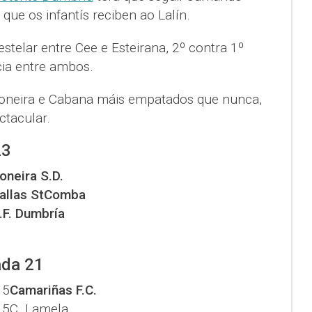
que os infantís reciben ao Lalín.
stelar entre Cee e Esteirana, 2º contra 1º
cia entre ambos.
 Soneira e Cabana máis empatados que nunca,
ctacular.
23
oneira S.D.
allas StComba
.F. Dumbría
ada 21
15
Camariñas F.C.
15
C. Lamela