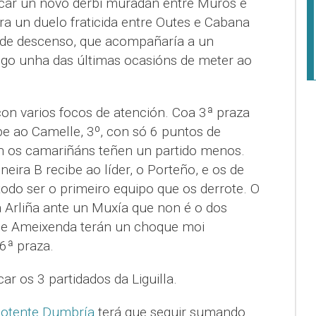
car un novo derbi muradán entre Muros e
ra un duelo fraticida entre Outes e Cabana
 de descenso, que acompañaría a un
go unha das últimas ocasións de meter ao
on varios focos de atención. Coa 3ª praza
be ao Camelle, 3º, con só 6 puntos de
n os camariñáns teñen un partido menos.
eira B recibe ao líder, o Porteño, e os de
odo ser o primeiro equipo que os derrote. O
 Arliña ante un Muxía que non é o dos
e e Ameixenda terán un choque moi
 6ª praza.
r os 3 partidados da Liguilla.
 potente Dumbría
terá que seguir sumando