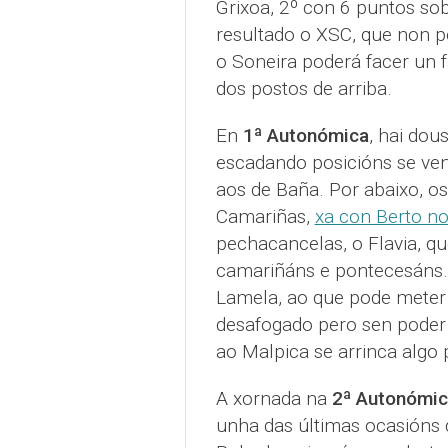
Grixoa, 2º con 6 puntos so
resultado o XSC, que non po
o Soneira poderá facer un 
dos postos de arriba.
En
1ª Autonómica
, hai dou
escadando posicións se ven
aos de Baña. Por abaixo, o
Camariñas,
xa con Berto n
pechacancelas, o Flavia, que
camariñáns e pontecesáns.
Lamela, ao que pode meter n
desafogado pero sen poder d
ao Malpica se arrinca algo 
A xornada na
2ª Autonómic
unha das últimas ocasións 