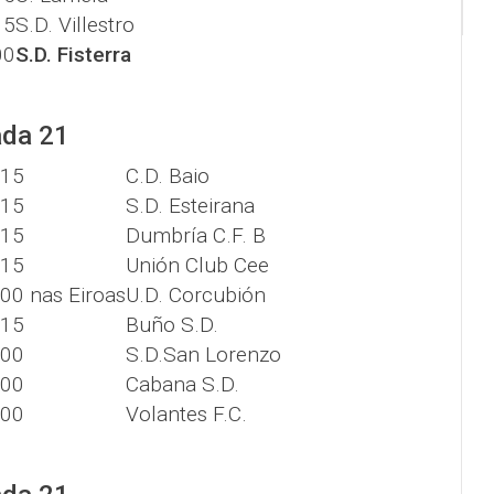
15
S.D. Villestro
00
S.D. Fisterra
ada 21
:15
C.D. Baio
:15
S.D. Esteirana
:15
Dumbría C.F. B
:15
Unión Club Cee
:00 nas Eiroas
U.D. Corcubión
:15
Buño S.D.
:00
S.D.San Lorenzo
:00
Cabana S.D.
:00
Volantes F.C.