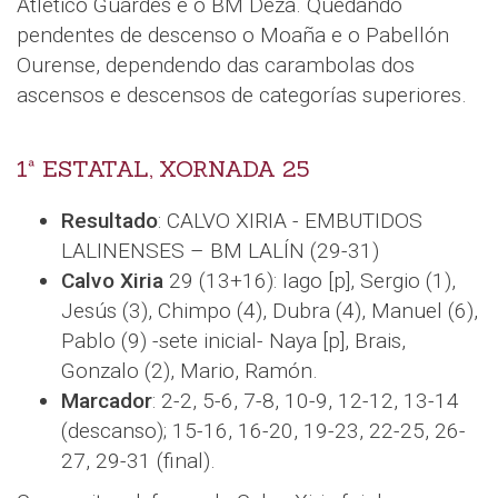
Atlético Guardés e o BM Deza. Quedando
pendentes de descenso o Moaña e o Pabellón
Ourense, dependendo das carambolas dos
ascensos e descensos de categorías superiores.
1ª ESTATAL, XORNADA 25
Resultado
: CALVO XIRIA - EMBUTIDOS
LALINENSES – BM LALÍN (29-31)
Calvo Xiria
29 (13+16): Iago [p], Sergio (1),
Jesús (3), Chimpo (4), Dubra (4), Manuel (6),
Pablo (9) -sete inicial- Naya [p], Brais,
Gonzalo (2), Mario, Ramón.
Marcador
: 2-2, 5-6, 7-8, 10-9, 12-12, 13-14
(descanso); 15-16, 16-20, 19-23, 22-25, 26-
27, 29-31 (final).