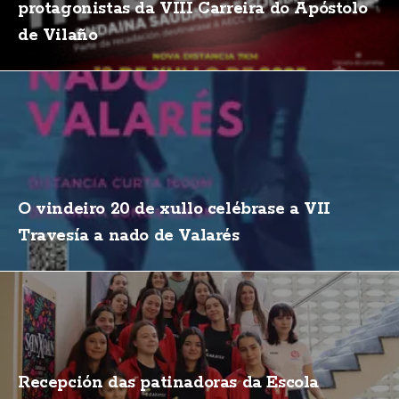
protagonistas da VIII Carreira do Apóstolo
de Vilaño
O vindeiro 20 de xullo celébrase a VII
Travesía a nado de Valarés
Recepción das patinadoras da Escola