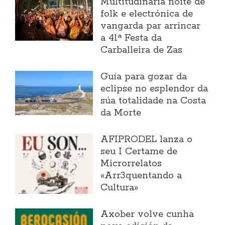
Multitudinaria noite de
folk e electrónica de
vangarda par arrincar
a 41ª Festa da
Carballeira de Zas
Guía para gozar da
eclipse no esplendor da
súa totalidade na Costa
da Morte
AFIPRODEL lanza o
seu I Certame de
Microrrelatos
«Arr3quentando a
Cultura»
Axober volve cunha