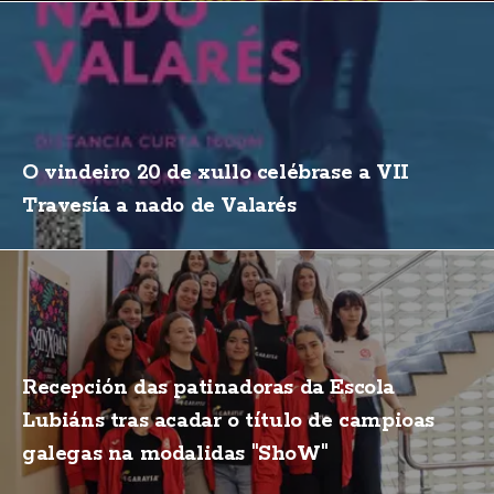
O vindeiro 20 de xullo celébrase a VII
Travesía a nado de Valarés
Recepción das patinadoras da Escola
Lubiáns tras acadar o título de campioas
galegas na modalidas "ShoW"