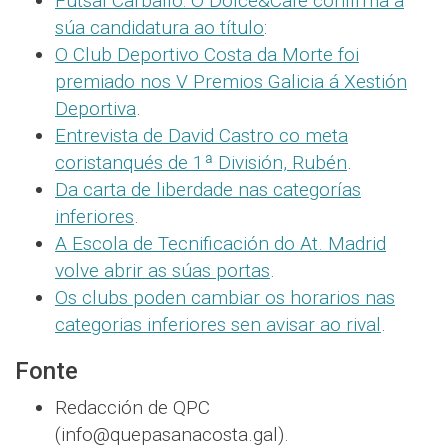
Futsal Carballo: O Dolce&Cafe confirma a
súa candidatura ao título
:
O Club Deportivo Costa da Morte foi
premiado nos V Premios Galicia á Xestión
Deportiva
.
Entrevista de David Castro co meta
coristanqués de 1ª División, Rubén
.
Da carta de liberdade nas categorías
inferiores
.
A Escola de Tecnificación do At. Madrid
volve abrir as súas portas
.
Os clubs poden cambiar os horarios nas
categorias inferiores sen avisar ao rival
.
Fonte
Redacción de QPC
(info@quepasanacosta.gal).