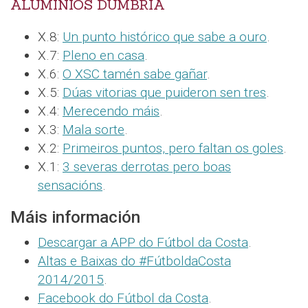
ALUMINIOS DUMBRÍA
X.8:
Un punto histórico que sabe a ouro
.
X.7:
Pleno en casa
.
X.6:
O XSC tamén sabe gañar
.
X.5:
Dúas vitorias que puideron sen tres
.
X.4:
Merecendo máis
.
X.3:
Mala sorte
.
X.2:
Primeiros puntos, pero faltan os goles
.
X.1:
3 severas derrotas pero boas
sensacións
.
Máis información
Descargar a APP do Fútbol da Costa
.
Altas e Baixas do #FútboldaCosta
2014/2015
.
Facebook do Fútbol da Costa
.