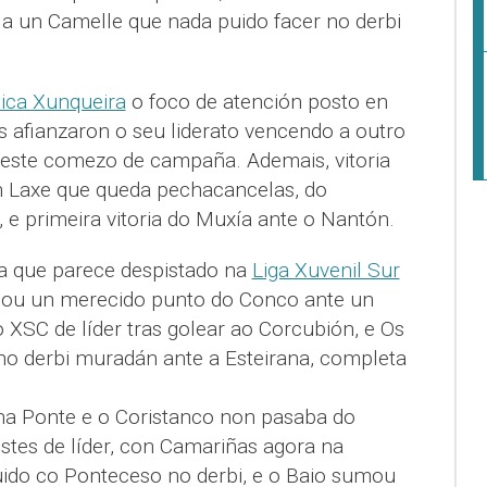
 a un Camelle que nada puido facer no derbi
nica Xunqueira
o foco de atención posto en
s afianzaron o seu liderato vencendo a outro
o neste comezo de campaña. Ademais, vitoria
n Laxe que queda pechacancelas, do
 e primeira vitoria do Muxía ante o Nantón.
a que parece despistado na
Liga Xuvenil Sur
cou un merecido punto do Conco ante un
 XSC de líder tras golear ao Corcubión, e Os
no derbi muradán ante a Esteirana, completa
 na Ponte e o Coristanco non pasaba do
tes de líder, con Camariñas agora na
ido co Ponteceso no derbi, e o Baio sumou