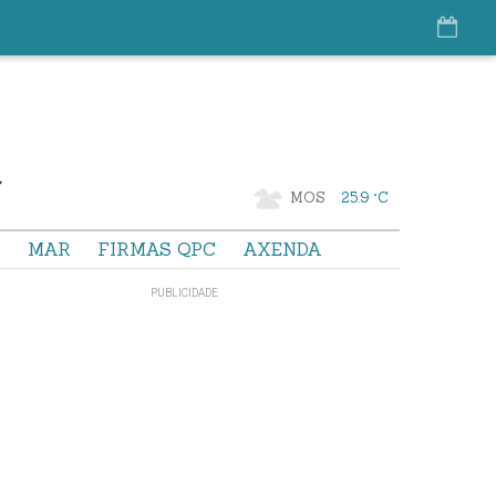
MOS
25.9 °C
S
MAR
FIRMAS QPC
AXENDA