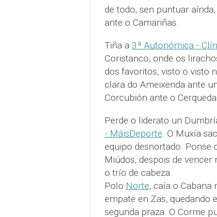
de todo, sen puntuar aínda,
ante o Camariñas.
Tiña a
3ª Autonómica - Clí
Coristanco, onde os liracho
dos favoritos, visto o vist
clara do Ameixenda ante u
Corcubión ante o Cerqueda,
Perde o liderato un Dumbrí
- MáisDeporte
. O Muxía sa
equipo desnortado. Ponse o
Miúdos, despois de vencer 
o trío de cabeza.
Polo
Norte
, caía o Cabana
empate en Zas, quedando es
segunda praza. O Corme pu