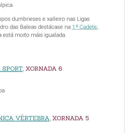
lpica.
pos dumbrieses e xalleiro nas Ligas
dro das Baleas destácase na
1ª Cadete
,
 está moito máis igualada.
 SPORT
, XORNADA 6
ba
ÍNICA VÉRTEBRA
, XORNADA 5