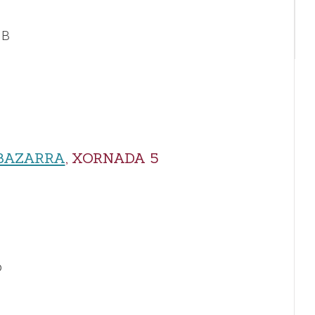
 B
 BAZARRA
, XORNADA 5
o