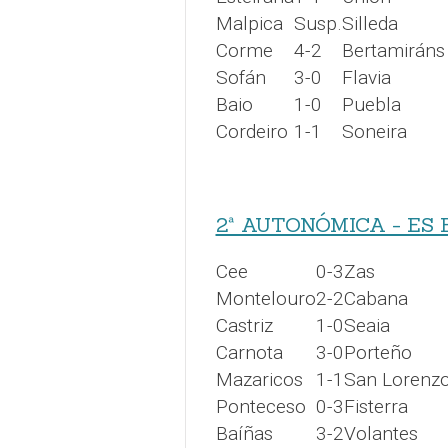
Malpica
Susp.
Silleda
Corme
4-2
Bertamiráns
Sofán
3-0
Flavia
Baio
1-0
Puebla
Cordeiro
1-1
Soneira
2ª AUTONÓMICA - ES
Cee
0-3
Zas
Montelouro
2-2
Cabana
Castriz
1-0
Seaia
Carnota
3-0
Porteño
Mazaricos
1-1
San Lorenz
Ponteceso
0-3
Fisterra
Baíñas
3-2
Volantes