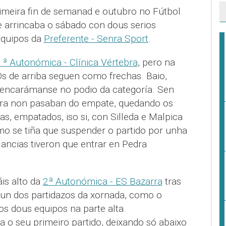
meira fin de semanad e outubro no Fútbol
 arrincaba o sábado con dous serios
equipos da
Preferente - Senra Sport
.
1ª Autonómica - Clínica Vértebra
, pero na
Os de arriba seguen como frechas. Baio,
encarámanse no podio da categoría. Sen
ira non pasaban do empate, quedando os
, empatados, iso si, con Silleda e Malpica
o se tiña que suspender o partido por unha
lancias tiveron que entrar en Pedra
is alto da
2ª Autonómica - ES Bazarra
tras
nun dos partidazos da xornada, como o
s dous equipos na parte alta.
a o seu primeiro partido, deixando só abaixo