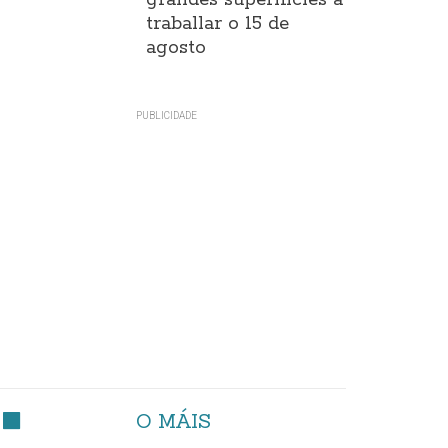
grandes superificies a
traballar o 15 de
agosto
O MÁIS