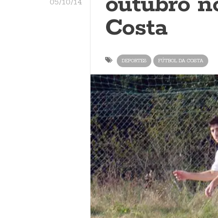
outubro n
05/10/14
Costa
DEPORTES
FÚTBOL DA COSTA