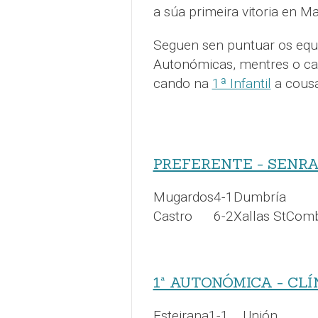
a súa primeira vitoria en Ma
Seguen sen puntuar os equi
Autonómicas, mentres o ca
cando na
1ª Infantil
a cousa
PREFERENTE - SENRA
Mugardos
4-1
Dumbría
Castro
6-2
Xallas StCom
1ª AUTONÓMICA - CL
Esteirana
1-1
Unión