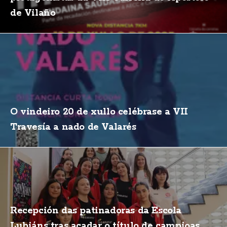
de Vilaño
O vindeiro 20 de xullo celébrase a VII
Travesía a nado de Valarés
Recepción das patinadoras da Escola
Lubiáns tras acadar o título de campioas