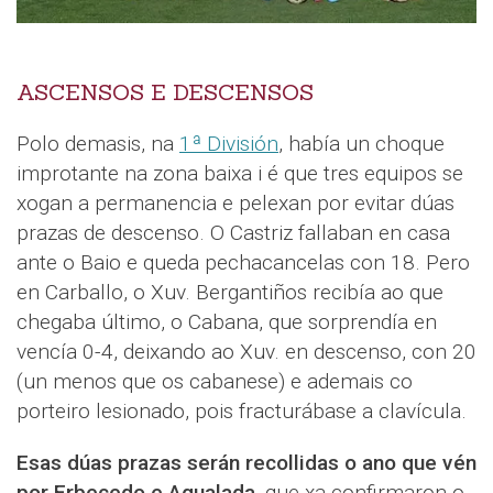
ASCENSOS E DESCENSOS
Polo demasis, na
1ª División
, había un choque
improtante na zona baixa i é que tres equipos se
xogan a permanencia e pelexan por evitar dúas
prazas de descenso. O Castriz fallaban en casa
ante o Baio e queda pechacancelas con 18. Pero
en Carballo, o Xuv. Bergantiños recibía ao que
chegaba último, o Cabana, que sorprendía en
vencía 0-4, deixando ao Xuv. en descenso, con 20
(un menos que os cabanese) e ademais co
porteiro lesionado, pois fracturábase a clavícula.
Esas dúas prazas serán recollidas o ano que vén
por Erbecedo e Agualada
, que xa confirmaron o