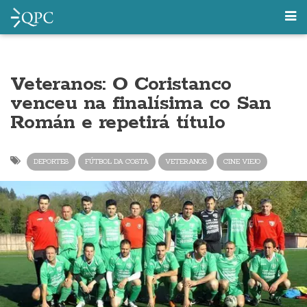
Veteranos: O Coristanco
venceu na finalísima co San
Román e repetirá título
DEPORTES
FÚTBOL DA COSTA
VETERANOS
CINE VIEJO