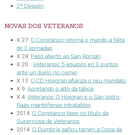
2ª División
.
NOVAS DOS VETERANOS
X.27:
O Coristanco retoma o mando a falta
de 3 xornadas
.
X.24:
Paso aberto ao San Román
.
X.20: :
Veteranos: 5 equipos en 3 puntos
ante un duelo no cumio
.
X.13:
O CD Hosgran afianza o seu mandato
.
X.9:
Apretando o alto da táboa
.
X.4:
Veteranos: O Hosgran e o San Isidro-
Razo mantéñense intratables
.
2014:
O Coristanco faise co título da
Supercopa de Veteranos
.
2014:
O Dumbría gañou tamén a Copa da