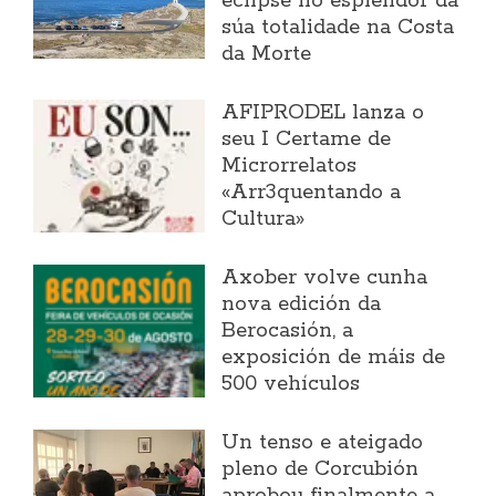
eclipse no esplendor da
súa totalidade na Costa
da Morte
AFIPRODEL lanza o
seu I Certame de
Microrrelatos
«Arr3quentando a
Cultura»
Axober volve cunha
nova edición da
Berocasión, a
exposición de máis de
500 vehículos
Un tenso e ateigado
pleno de Corcubión
aprobou finalmente a