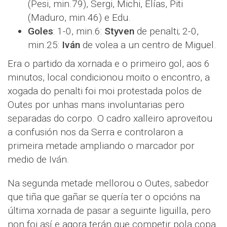
(Pesi, min.79), Sergi, Michi, Elías, Piti
(Maduro, min.46) e Edu.
Goles
: 1-0, min.6:
Styven
de penalti; 2-0,
min.25:
Iván
de volea a un centro de Miguel.
Era o partido da xornada e o primeiro gol, aos 6
minutos, local condicionou moito o encontro, a
xogada do penalti foi moi protestada polos de
Outes por unhas mans involuntarias pero
separadas do corpo. O cadro xalleiro aproveitou
a confusión nos da Serra e controlaron a
primeira metade ampliando o marcador por
medio de Iván.
Na segunda metade mellorou o Outes, sabedor
que tiña que gañar se quería ter o opcións na
última xornada de pasar a seguinte liguilla, pero
non foi así e agora terán que competir pola copa.