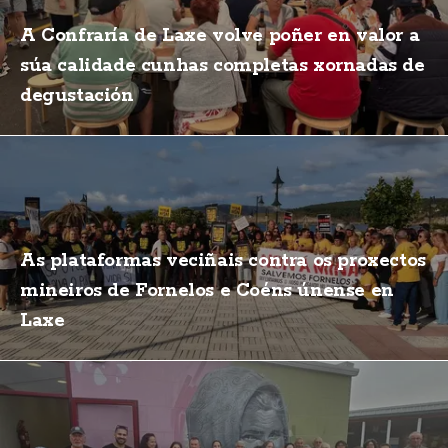
A Confraría de Laxe volve poñer en valor a
súa calidade cunhas completas xornadas de
degustación
As plataformas veciñais contra os proxectos
mineiros de Fornelos e Coéns únense en
Laxe