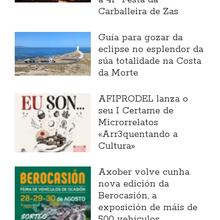
a 41ª Festa da
Carballeira de Zas
Guía para gozar da
eclipse no esplendor da
súa totalidade na Costa
da Morte
AFIPRODEL lanza o
seu I Certame de
Microrrelatos
«Arr3quentando a
Cultura»
Axober volve cunha
nova edición da
Berocasión, a
exposición de máis de
500 vehículos