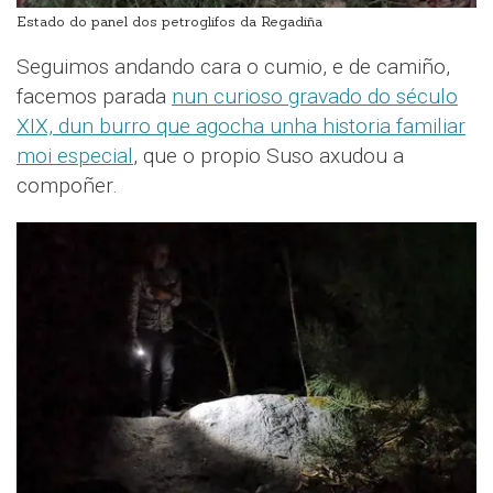
Estado do panel dos petroglifos da Regadiña
Seguimos andando cara o cumio, e de camiño,
facemos parada
nun curioso gravado do século
XIX, dun burro que agocha unha historia familiar
moi especial
, que o propio Suso axudou a
compoñer.