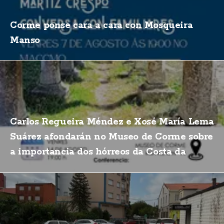
Corme ponse cara a cara con Mosqueira
Manso
Carlos Regueira Méndez e Xosé María Lema
Suárez afondarán no Museo de Corme sobre
a importancia dos hórreos da Costa da
Morte