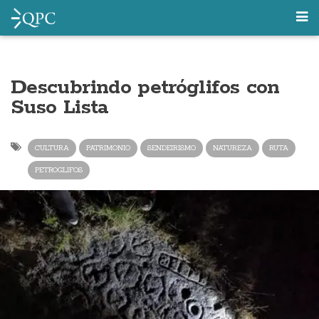
Descubrindo petróglifos con
Suso Lista
CULTURA
PATRIMONIO
SENDEIRISMO
NATUREZA
RUTA
PETROGLIFOS