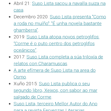
Abril 21:
Suso Lista sacou a navalla suiza na
casa
.
Decembro 2020:
Suso Lista presenta "Como
a roda no muíño": "É unha novela bastante
ghamberra”
.
2019:
Suso Lista atopa novos petroglifos:
“Corme é o puto centro dos petroglifos
oceánicos”
.
2017:
Suso Lista completa a súa triloxía de
relatos con Charamuscas
.
A arte efímera de Suso Lista na area do
Osmo
.
Xuño 2015:
Suso Lista publica o seu
segundo libro, Xeixos, con sabor ao mar
salgado de Corme
.
Suso Lista, terceiro Mellor Autor do Ano
para a revista Fervenzas Literarias
.