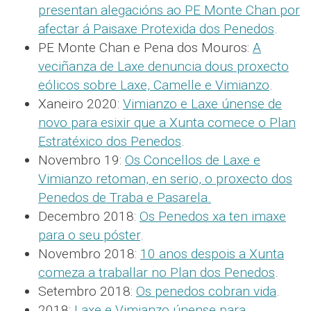
presentan alegacións ao PE Monte Chan por
afectar á Paisaxe Protexida dos Penedos
.
PE Monte Chan e Pena dos Mouros:
A
veciñanza de Laxe denuncia dous proxecto
eólicos sobre Laxe, Camelle e Vimianzo
.
Xaneiro 2020:
Vimianzo e Laxe únense de
novo para esixir que a Xunta comece o Plan
Estratéxico dos Penedos
.
Novembro 19:
Os Concellos de Laxe e
Vimianzo retoman, en serio, o proxecto dos
Penedos de Traba e Pasarela.
Decembro 2018:
Os Penedos xa ten imaxe
para o seu póster
.
Novembro 2018:
10 anos despois a Xunta
comeza a traballar no Plan dos Penedos
.
Setembro 2018:
Os penedos cobran vida
.
2018:
Laxe e Vimianzo únense para