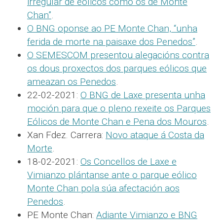
irregular de eólicos como os de Monte
Chan”
.
O BNG oponse ao PE Monte Chan, “unha
ferida de morte na paisaxe dos Penedos”
.
O SEMESCOM presentou alegacións contra
os dous proxectos dos parques eólicos que
ameazan os Penedos
.
22-02-2021:
O BNG de Laxe presenta unha
moción para que o pleno rexeite os Parques
Eólicos de Monte Chan e Pena dos Mouros
.
Xan Fdez. Carrera:
Novo ataque á Costa da
Morte
.
18-02-2021:
Os Concellos de Laxe e
Vimianzo plántanse ante o parque eólico
Monte Chan pola súa afectación aos
Penedos
.
PE Monte Chan:
Adiante Vimianzo e BNG