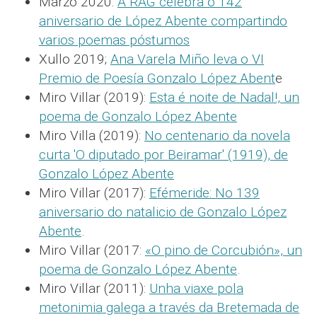
Marzo 2020:
A RAG celebra o 142
aniversario de López Abente compartindo
varios poemas póstumos
Xullo 2019;
Ana Varela Miño leva o VI
Premio de Poesía Gonzalo López Abent
e
Miro Villar (2019):
Esta é noite de Nadal!, un
poema de Gonzalo López Abente
Miro Villa (2019):
No centenario da novela
curta 'O diputado por Beiramar' (1919), de
Gonzalo López Abente
Miro Villar (2017):
Efémeride: No 139
aniversario do natalicio de Gonzalo López
Abente
.
Miro Villar (2017:
«O pino de Corcubión», un
poema de Gonzalo López Abente
.
Miro Villar (2011):
Unha viaxe pola
metonimia galega a través da Bretemada de