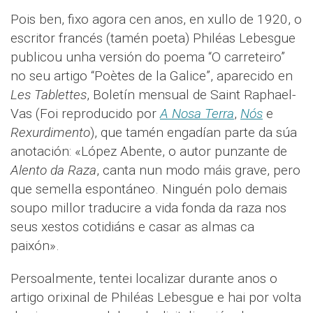
Pois ben, fixo agora cen anos, en xullo de 1920, o
escritor francés (tamén poeta) Philéas Lebesgue
publicou unha versión do poema “O carreteiro”
no seu artigo “Poètes de la Galice”, aparecido en
Les Tablettes
, Boletín mensual de Saint Raphael-
Vas (Foi reproducido por
A Nosa Terra
,
Nós
e
Rexurdimento
), que tamén engadían parte da súa
anotación: «López Abente, o autor punzante de
Alento da Raza
, canta nun modo máis grave, pero
que semella espontáneo. Ninguén polo demais
soupo millor traducire a vida fonda da raza nos
seus xestos cotidiáns e casar as almas ca
paixón».
Persoalmente, tentei localizar durante anos o
artigo orixinal de Philéas Lebesgue e hai por volta