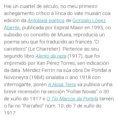
Hai un cuartel de século, no meu primeiro
achegamento crítico á lírica do vate muxián coa
edición da
Antoloxía poética
de
Gonzalo López
Abente
, publicada por Espiral Maior en 1995, co
subsidio co concello de Muxía, reproducía un
poema seu que foi traducido ao francés: “O
carreteiro” (Le Charretier). Pertence ao seu
segundo libro
Alento da raza
(1917), que foi
imprimido por Xan Pérez Torres, sen indicación
da data. Méndez Ferrín na súa obra De Pondal a
Novoneyra (1984) sinalaba o ano 1918 con
interrogante, porén
A Nosa Terra
xa publica unha
breve recensión na sección “Follas Novas” o 30
de xuño do 1917 e
O Tío Marcos da Portela
tamén
o fai no “Parrafeo” núm. 10, do 7 de xullo do
1917.