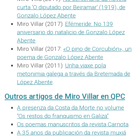
curta 'O diputado por Beiramar' (1919), de
Gonzalo López Abente
Miro Villar (2017):
Efémeride: No 139
aniversario do natalicio de Gonzalo López
Abente
.
Miro Villar (2017:
«O pino de Corcubión», un
poema de Gonzalo López Abente
.
Miro Villar (2011):
Unha viaxe pola
metonimia galega a través da Bretemada de
López Abente
.
Outros artigos de Miro Villar en QPC
A presenza da Costa da Morte no volume
“Os restos do franquismo en Galiza”
Os poemas manuscritos da revista Carnota
.
A 35 anos da publicación da revista muxiá