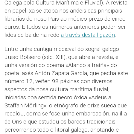
Galega pola Cultura Marítima e Fluvial). A revista,
en papel, xa se atopa nos andeis das principais
librarías do noso País ao módico prezo de cinco
euros. E todos os números anteriores poden ser
lidos de balde na rede
a través desta ligazón
.
Entre unha cantiga medieval do xogral galego
Juião Bolseiro (séc. XIII), que abre a revista, e
unha versión do poema «Alando a traíña» do
poeta laxés Antón Zapata García, que pecha este
número 12, veñen 98 páxinas con diversos
aspectos da nosa cultura marítima fluvial,
iniciadas coa sentida necrolóxica «Adeus a
Staffan Mörling», o etnógrafo de orixe sueca que
recalou, coma se fose unha embarcación, na illa
de Ons e que estudou os barcos tradicionais
percorrendo todo o litoral galego, anotando e