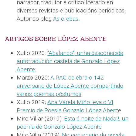
narrador, tradutor e crítico literario en
diversas revistas e publicacións periódicas.
Autor do blog
As crebas
.
ARTIGOS SOBRE LÓPEZ ABENTE
Xullo 2020:
"Abalando", unha descoñecida
autotradución castelá de Gonzalo López
Abente
.
Marzo 2020:
A RAG celebra o 142
aniversario de López Abente compartindo
varios poemas póstumos
Xullo 2019;
Ana Varela Miño leva o VI
Premio de Poesía Gonzalo López Abent
e
Miro Villar (2019):
Esta é noite de Nadal!, un
poema de Gonzalo López Abente
Miro Villa (2019):
No centenario da novela