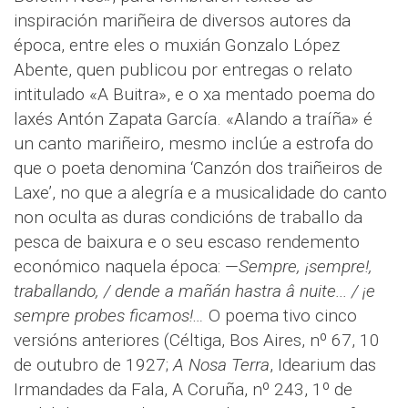
inspiración mariñeira de diversos autores da
época, entre eles o muxián Gonzalo López
Abente, quen publicou por entregas o relato
intitulado «A Buitra», e o xa mentado poema do
laxés Antón Zapata García. «Alando a traíña» é
un canto mariñeiro, mesmo inclúe a estrofa do
que o poeta denomina ‘Canzón dos traiñeiros de
Laxe’, no que a alegría e a musicalidade do canto
non oculta as duras condicións de traballo da
pesca de baixura e o seu escaso rendemento
económico naquela época: —
Sempre, ¡sempre!,
traballando, / dende a mañán hastra â nuite... / ¡e
sempre probes ficamos!…
O poema tivo cinco
versións anteriores (Céltiga, Bos Aires, nº 67, 10
de outubro de 1927;
A Nosa Terra
, Idearium das
Irmandades da Fala, A Coruña, nº 243, 1º de