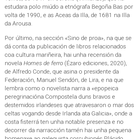
estudara polo miúdo a etnógrafa Begoña Bas por
volta de 1990, e as Aceas da Illa, de 1681 na Illa
da Arousa.
Por último, na sección «Sino de proa», na que se
dá conta da publicación de libros relacionados
coa cultura mariñeira, hai unha recensión da
novela
Homes de ferro
(Ézaro ediciones, 2020),
de Alfredo Conde, que asina o presidente da
Federación, Manuel Sendón, de Lira, e na que
lembra como o novelista narra a «epopeica
peregrinacióna Compostela duns bravos e
destemidos irlandeses que atravesaron o mar dos
celtas vogando desde Irlanda ata Galicia», onde a
costa fisterrá ten unha notable presenza e no
decorrer da narracción tamén hai unha pequena
homenaxe ao galeguista corcubionés Plácido