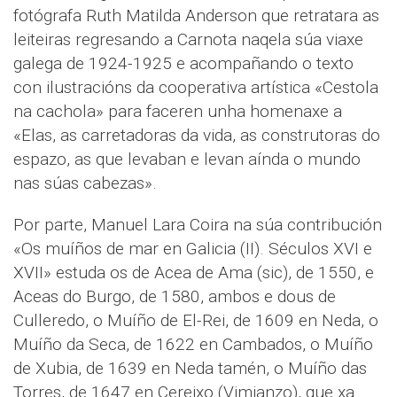
fotógrafa Ruth Matilda Anderson que retratara as
leiteiras regresando a Carnota naqela súa viaxe
galega de 1924-1925 e acompañando o texto
con ilustracións da cooperativa artística «Cestola
na cachola» para faceren unha homenaxe a
«Elas, as carretadoras da vida, as construtoras do
espazo, as que levaban e levan aínda o mundo
nas súas cabezas».
Por parte, Manuel Lara Coira na súa contribución
«Os muíños de mar en Galicia (II). Séculos XVI e
XVII» estuda os de Acea de Ama (sic), de 1550, e
Aceas do Burgo, de 1580, ambos e dous de
Culleredo, o Muíño de El-Rei, de 1609 en Neda, o
Muíño da Seca, de 1622 en Cambados, o Muíño
de Xubia, de 1639 en Neda tamén, o Muíño das
Torres, de 1647 en Cereixo (Vimianzo), que xa