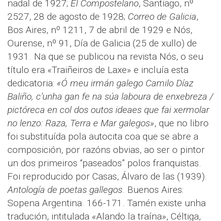
nadal de 1927;
El Compostelano
, Santiago, nº
2527, 28 de agosto de 1928;
Correo de Galicia
,
Bos Aires, nº 1211, 7 de abril de 1929 e Nós,
Ourense, nº 91, Día de Galicia (25 de xullo) de
1931. Na que se publicou na revista Nós, o seu
título era «Traiñeiros de Laxe» e incluía esta
dedicatoria:
«Ó meu irmán galego Camilo Díaz
Baliño, c’unha gan fe na súa laboura de enxebreza /
pictóreca en col dos outos ideaes que fai xermolar
no lenzo: Raza, Terra e Mar galegos»
, que no libro
foi substituída pola autocita coa que se abre a
composición, por razóns obvias, ao ser o pintor
un dos primeiros “paseados” polos franquistas.
Foi reproducido por Casas, Álvaro de las (1939).
Antología de poetas gallegos
. Buenos Aires:
Sopena Argentina. 166-171. Tamén existe unha
tradución, intitulada «Alando la traína», Céltiga,