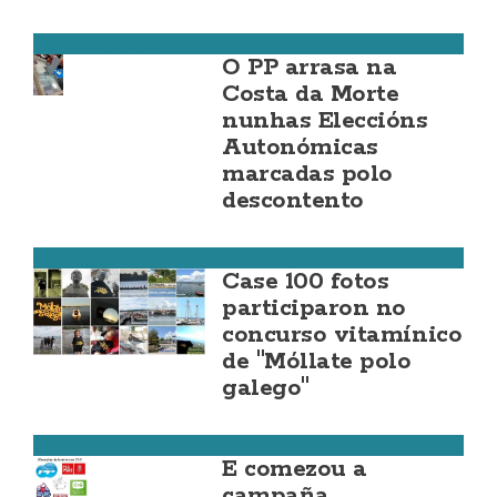
Costa da Morte
O PP arrasa na
Costa da Morte
nunhas Eleccións
Autonómicas
marcadas polo
descontento
Cultura
Case 100 fotos
participaron no
concurso vitamínico
de "Móllate polo
galego"
Costa da Morte
E comezou a
campaña