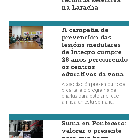
recollida selectiva
na Laracha
Carballo
A campaña de
prevención das
lesións medulares
de Íntegro cumpre
28 anos percorrendo
os centros
educativos da zona
A asociación presentou hoxe
o cartel e o programa de
charlas para este ano, que
arrincarán esta semana.
Ponteceso
Suma en Ponteceso:
valorar o presente