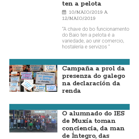
ten a pelota
10/MAIO/2019
A
12/MAIO/2019
“A chave do bo funcionamento
do Baio ten a pelota é a
variedade, ao unir comercio,
hostalería e servizos "
Costa da Morte
Campaña a prol da
presenza do galego
na declaración da
renda
Muxía
O alumnado do IES
de Muxía toman
conciencia, da man
de Íntegro, das