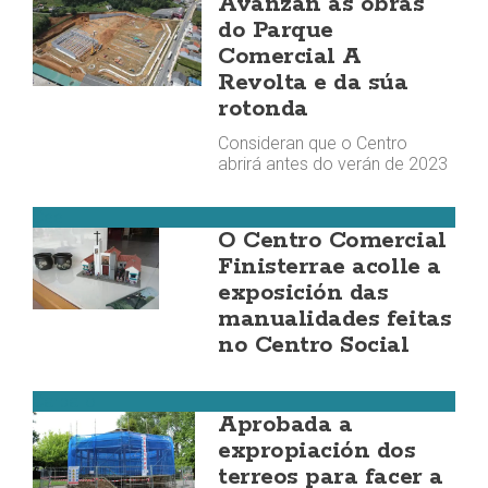
Avanzan as obras
do Parque
Comercial A
Revolta e da súa
rotonda
Consideran que o Centro
abrirá antes do verán de 2023
Cee
O Centro Comercial
Finisterrae acolle a
exposición das
manualidades feitas
no Centro Social
Carballo
Aprobada a
expropiación dos
terreos para facer a