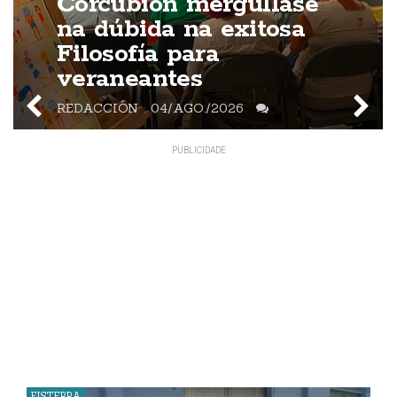
Corcubión mergúllase
na dúbida na exitosa
Filosofía para
veraneantes
REDACCIÓN
04/AGO./2026
FISTERRA