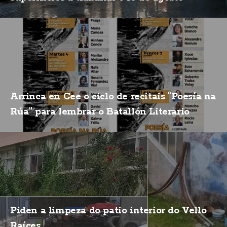
Arrinca en Cee o ciclo de recitais "Poesía na
Rúa" para lembrar o Batallón Literario
Piden a limpeza do patio interior do Vello
Raíces