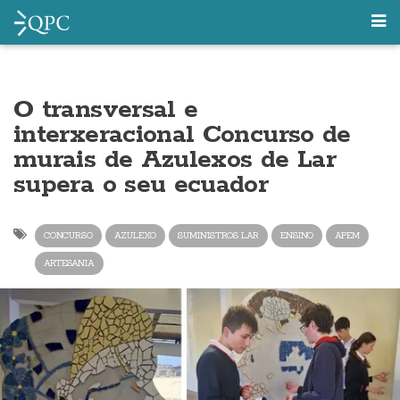
O transversal e
interxeracional Concurso de
murais de Azulexos de Lar
supera o seu ecuador
CONCURSO
AZULEXO
SUMINISTROS LAR
ENSINO
APEM
ARTESANIA