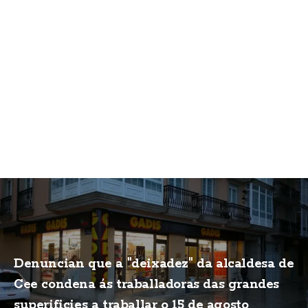
Denuncian que a "deixadez" da alcaldesa de
Cee condena ás traballadoras das grandes
superificies a traballar o 15 de agosto