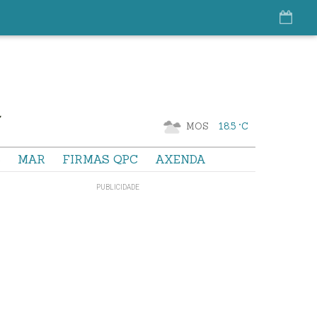
MOS
18.5 °C
S
MAR
FIRMAS QPC
AXENDA