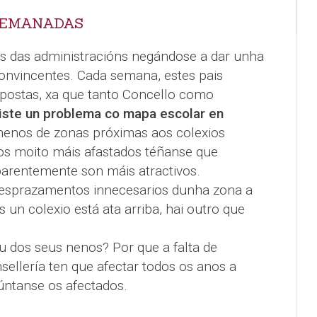
DEMANADAS
as das administracións negándose a dar unha
onvincentes. Cada semana, estes pais
ostas, xa que tanto Concello como
iste un problema co mapa escolar en
nenos de zonas próximas aos colexios
os moito máis afastados téñanse que
parentemente son máis atractivos.
desprazamentos innecesarios dunha zona a
 un colexio está ata arriba, hai outro que
u dos seus nenos? Por que a falta de
sellería ten que afectar todos os anos a
úntanse os afectados.