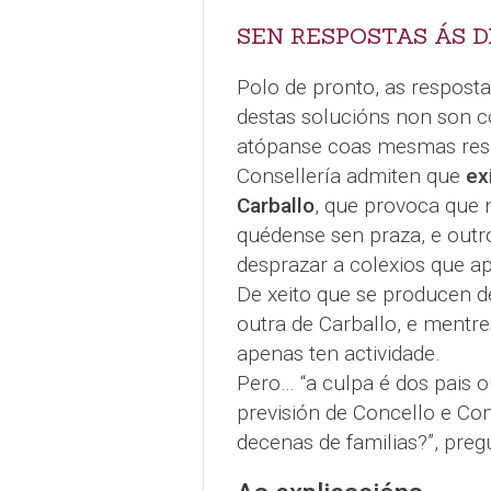
SEN RESPOSTAS ÁS 
Polo de pronto, as respost
destas solucións non son c
atópanse coas mesmas resp
Consellería admiten que
ex
Carballo
, que provoca que 
quédense sen praza, e outr
desprazar a colexios que a
De xeito que se producen 
outra de Carballo, e mentres
apenas ten actividade.
Pero… “a culpa é dos pais o
previsión de Concello e Con
decenas de familias?”, preg