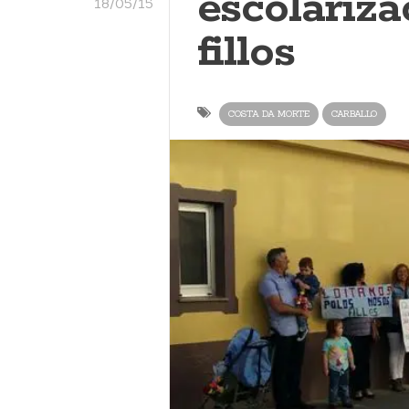
escolariza
18/05/15
fillos
COSTA DA MORTE
CARBALLO