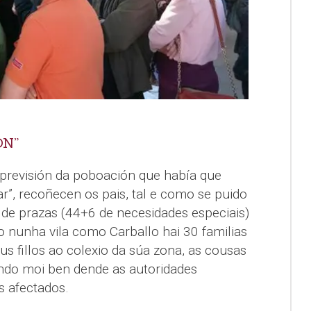
ÓN”
previsión da poboación que había que
r”, recoñecen os pais, tal e como se puido
 de prazas (44+6 de necesidades especiais)
o nunha vila como Carballo hai 30 familias
s fillos ao colexio da súa zona, as cousas
ndo moi ben dende as autoridades
s afectados.