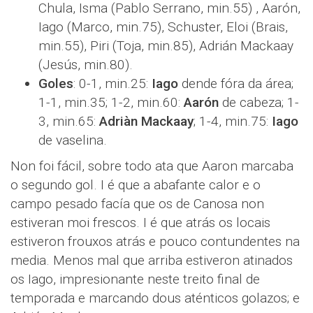
Chula, Isma (Pablo Serrano, min.55) , Aarón,
Iago (Marco, min.75), Schuster, Eloi (Brais,
min.55), Piri (Toja, min.85), Adrián Mackaay
(Jesús, min.80).
Goles
: 0-1, min.25:
Iago
dende fóra da área;
1-1, min.35; 1-2, min.60:
Aarón
de cabeza; 1-
3, min.65:
Adriàn Mackaay
; 1-4, min.75:
Iago
de vaselina.
Non foi fácil, sobre todo ata que Aaron marcaba
o segundo gol. I é que a abafante calor e o
campo pesado facía que os de Canosa non
estiveran moi frescos. I é que atrás os locais
estiveron frouxos atrás e pouco contundentes na
media. Menos mal que arriba estiveron atinados
os Iago, impresionante neste treito final de
temporada e marcando dous aténticos golazos; e