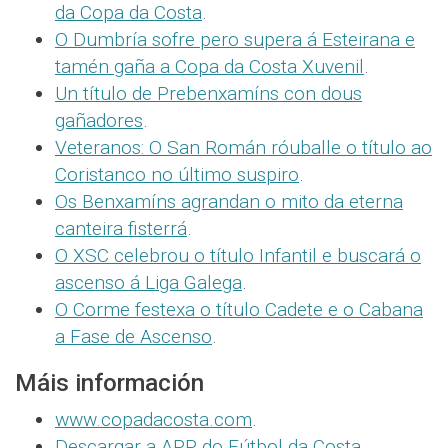
da Copa da Costa
.
O Dumbría sofre pero supera á Esteirana e
tamén gaña a Copa da Costa Xuvenil
.
Un título de Prebenxamíns con dous
gañadores
.
Veteranos: O San Román róuballe o título ao
Coristanco no último suspiro
.
Os Benxamíns agrandan o mito da eterna
canteira fisterrá
.
O XSC celebrou o título Infantil e buscará o
ascenso á Liga Galega
.
O Corme festexa o título Cadete e o Cabana
a Fase de Ascenso
.
Máis información
www.copadacosta.com
.
Descargar a APP do Fútbol da Costa
.