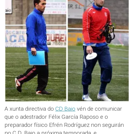
A xunta directiva do
CD Baio
vén de comunicar
que o adestrador Félix García Raposo e o
preparador físico Efrén Rodríguez non seguirán
no C.D. Baio a próxima temporada, e