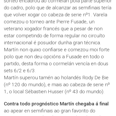
sorteo encadrou ao cormelán pola parte superior
do cadro, polo que de alcanzar as semifinais tería
que volver xogar co cabeza de serie nº1. Varela
comezou o torneo ante Pierre Fusade, un
veterano xogador francés que a pesar de non
estar competindo de forma regular no circuíto
internacional é posuidor dunha gran técnica.
Martín non quixo confiarse e comezou moi forte
polo que non deu opcións a Fusade en todo o
partido, desta forma o cormelán vencía en dous
sets 6/2 e 6/3.
Martín superou tamén ao holandés Rody De Bie
(nº 120 do mundo), e mais ao cabeza de serie nº
1, o local Sébastien Husser (nº 43 do mundo).
Contra todo prognóstico Martín chegaba á final
ao apear en semifinais ao gran favorito do