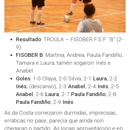
Resultado
: TROULA – FISOBER F.S.F. “B” (2-
9).
FISOBER B
: Martina, Andrea, Paula Fandiño,
Tamara e Laura; tamén xogaron: Inés e
Anabel.
Goles
: 1-0 Olaya, 2-0 Silvia, 2-1
Laura
, 2-2
Inés
, (descanso), 2-3
Anabel
, 2-4
Inés
, 2-5
Anabel
, 2-6
Laura
, 2-7
Paula Fandiño
, 2-8
Paula Fandiño
, 2-9
Inés
.
As da Costa comezaron durmidas, imprecisas,
erráticas no pase, parecía que aínda non
chegaran o partido. As locais aproveitárono e en