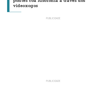
pontes coa lusofonía a través dos
videoxogos