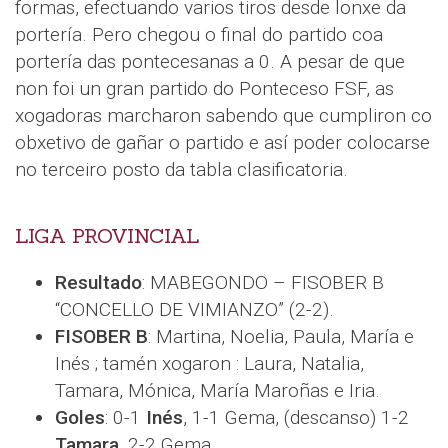
formas, efectuando varios tiros desde lonxe da
portería. Pero chegou o final do partido coa
portería das pontecesanas a 0. A pesar de que
non foi un gran partido do Ponteceso FSF, as
xogadoras marcharon sabendo que cumpliron co
obxetivo de gañar o partido e así poder colocarse
no terceiro posto da tabla clasificatoria.
LIGA PROVINCIAL
Resultado
: MABEGONDO – FISOBER B
“CONCELLO DE VIMIANZO” (2-2).
FISOBER B
: Martina, Noelia, Paula, María e
Inés ; tamén xogaron : Laura, Natalia,
Tamara, Mónica, María Maroñas e Iria.
Goles
: 0-1
Inés
, 1-1 Gema, (descanso) 1-2
Tamara
, 2-2 Gema.