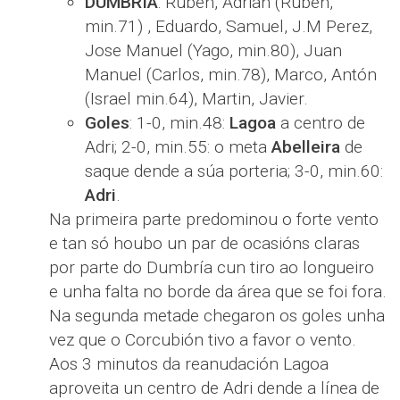
DUMBRÍA
: Rubén, Adrián (Rubén,
min.71) , Eduardo, Samuel, J.M Perez,
Jose Manuel (Yago, min.80), Juan
Manuel (Carlos, min.78), Marco, Antón
(Israel min.64), Martin, Javier.
Goles
: 1-0, min.48:
Lagoa
a centro de
Adri; 2-0, min.55: o meta
Abelleira
de
saque dende a súa porteria; 3-0, min.60:
Adri
.
Na primeira parte predominou o forte vento
e tan só houbo un par de ocasións claras
por parte do Dumbría cun tiro ao longueiro
e unha falta no borde da área que se foi fora.
Na segunda metade chegaron os goles unha
vez que o Corcubión tivo a favor o vento.
Aos 3 minutos da reanudación Lagoa
aproveita un centro de Adri dende a línea de