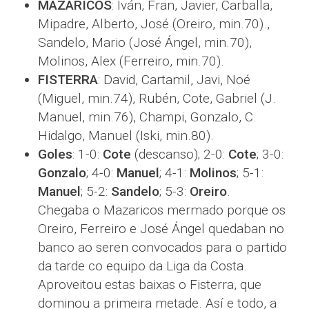
MAZARICOS
: Iván, Fran, Javier, Carballa,
Mipadre, Alberto, José (Oreiro, min.70).,
Sandelo, Mario (José Ángel, min.70),
Molinos, Alex (Ferreiro, min.70).
FISTERRA
: David, Cartamil, Javi, Noé
(Miguel, min.74), Rubén, Cote, Gabriel (J.
Manuel, min.76), Champi, Gonzalo, C.
Hidalgo, Manuel (Iski, min.80).
Goles
: 1-0:
Cote
(descanso); 2-0:
Cote
; 3-0:
Gonzalo
; 4-0:
Manuel
; 4-1:
Molinos
; 5-1:
Manuel
; 5-2:
Sandelo
; 5-3:
Oreiro
.
Chegaba o Mazaricos mermado porque os
Oreiro, Ferreiro e José Ángel quedaban no
banco ao seren convocados para o partido
da tarde co equipo da Liga da Costa.
Aproveitou estas baixas o Fisterra, que
dominou a primeira metade. Así e todo, a