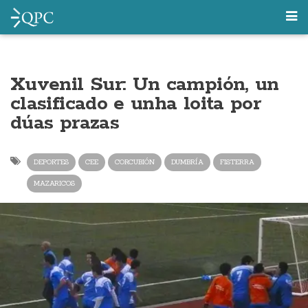
Xuvenil Sur: Un campión, un
clasificado e unha loita por
dúas prazas
DEPORTES
CEE
CORCUBIÓN
DUMBRÍA
FISTERRA
MAZARICOS