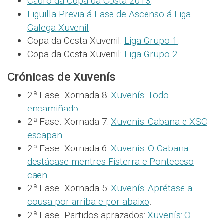
Cadro da Copa da Costa 2013
.
Liguilla Previa á Fase de Ascenso á Liga
Galega Xuvenil
.
Copa da Costa Xuvenil:
Liga Grupo 1
.
Copa da Costa Xuvenil:
Liga Grupo 2
.
Crónicas de Xuvenís
2ª Fase. Xornada 8:
Xuvenís: Todo
encamiñado
.
2ª Fase. Xornada 7:
Xuvenís: Cabana e XSC
escapan
.
2ª Fase. Xornada 6:
Xuvenís: O Cabana
destácase mentres Fisterra e Ponteceso
caen
.
2ª Fase. Xornada 5:
Xuvenís: Aprétase a
cousa por arriba e por abaixo
.
2ª Fase. Partidos aprazados:
Xuvenís: O