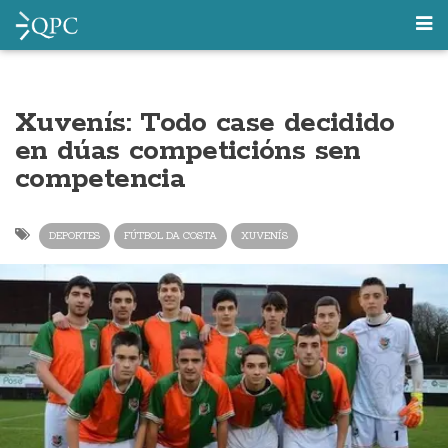
Xuvenís: Todo case decidido
en dúas competicións sen
competencia
DEPORTES
FÚTBOL DA COSTA
XUVENÍS