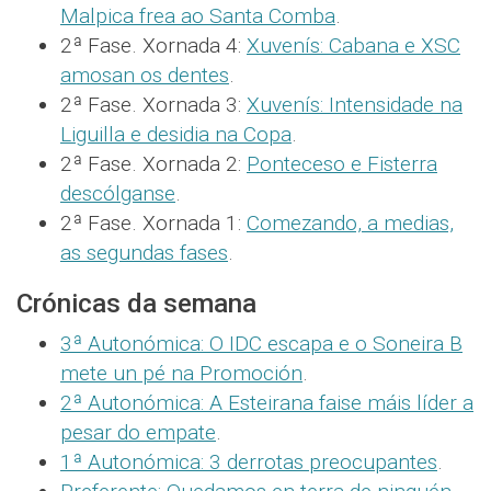
Malpica frea ao Santa Comba
.
2ª Fase. Xornada 4:
Xuvenís: Cabana e XSC
amosan os dentes
.
2ª Fase. Xornada 3:
Xuvenís: Intensidade na
Liguilla e desidia na Copa
.
2ª Fase. Xornada 2:
Ponteceso e Fisterra
descólganse
.
2ª Fase. Xornada 1:
Comezando, a medias,
as segundas fases
.
Crónicas da semana
3ª Autonómica: O IDC escapa e o Soneira B
mete un pé na Promoción
.
2ª Autonómica: A Esteirana faise máis líder a
pesar do empate
.
1ª Autonómica: 3 derrotas preocupantes
.