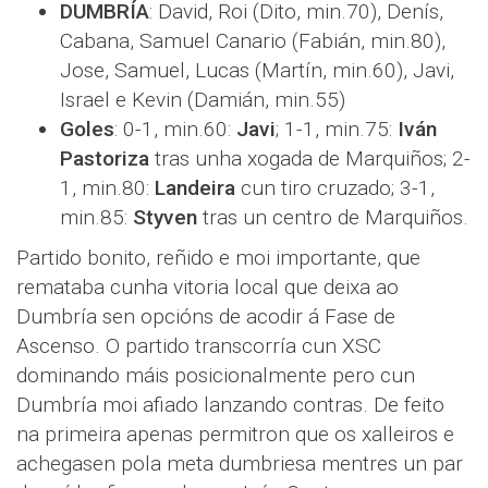
DUMBRÍA
: David, Roi (Dito, min.70), Denís,
Cabana, Samuel Canario (Fabián, min.80),
Jose, Samuel, Lucas (Martín, min.60), Javi,
Israel e Kevin (Damián, min.55)
Goles
: 0-1, min.60:
Javi
; 1-1, min.75:
Iván
Pastoriza
tras unha xogada de Marquiños; 2-
1, min.80:
Landeira
cun tiro cruzado; 3-1,
min.85:
Styven
tras un centro de Marquiños.
Partido bonito, reñido e moi importante, que
remataba cunha vitoria local que deixa ao
Dumbría sen opcións de acodir á Fase de
Ascenso. O partido transcorría cun XSC
dominando máis posicionalmente pero cun
Dumbría moi afiado lanzando contras. De feito
na primeira apenas permitron que os xalleiros e
achegasen pola meta dumbriesa mentres un par