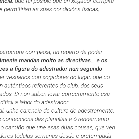
encia
, que fai posible que un xogador compita
le permitirían as súas condicións físicas,
estructura complexa, un reparto de poder
lmente mandan moito as directivas… e os
es a figura do adestrador nun segundo
er vestiarios con xogadores do lugar, que co
 auténticos referentes do club, dos seus
ados. Si non saben levar correctamente esa
ifícil a labor do adestrador.
ral, unha carencia de cultura de adestramento,
s confeccións das plantillas e ó rendemento
 o camiño que une esas dúas cousas, que ven
radores tódalas semanas desde e pretempada