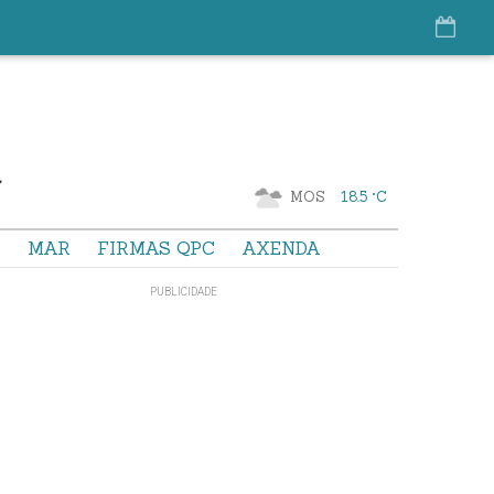
MOS
18.5 °C
S
MAR
FIRMAS QPC
AXENDA