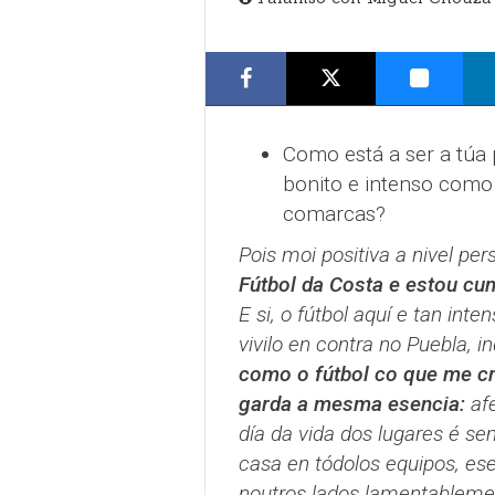
Como está a ser a túa 
bonito e intenso como 
comarcas?
Pois moi positiva a nivel per
Fútbol da Costa e estou cu
E si, o fútbol aquí e tan in
vivilo en contra no Puebla, i
como o fútbol co que me crie
garda a mesma esencia:
afe
día da vida dos lugares é s
casa en tódolos equipos, es
noutros lados lamentablemen