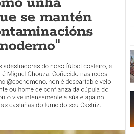
omo unha
que se mantén
contaminacións
 moderno"
adestradores do noso fútbol costeiro, e
r é Miguel Chouza. Coñecido nas redes
mo @cochomono, non é descartable velo
nte ou home de confianza da cúpula do
onto vive intensamente a súa etapa no
as castañas do lume do seu Castriz.