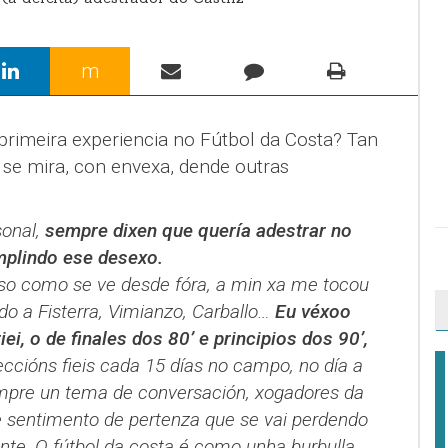
m
primeira experiencia no Fútbol da Costa? Tan
se mira, con envexa, dende outras
sonal,
sempre dixen que quería adestrar no
mplindo ese desexo.
tenso como se ve desde fóra, a min xa me tocou
ndo a Fisterra, Vimianzo, Carballo…
Eu véxoo
i, o de finales dos 80’ e principios dos 90’,
ccións fieis cada 15 días no campo, no día a
empre un tema de conversación, xogadores da
e sentimento de pertenza que se vai perdendo
te. O fútbol da costa é como unha burbulla