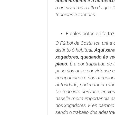
concentración e a autoesix
a un nivel máis alto do que l
técnicas e tácticas.
E cales botas en falta?
O Fútbol da Costa ten unha 
distinto ó habitual.
Aquí xera
xogadores, quedando ás vec
plano.
É a contrapartida de t
paso dos anos convírtense en
compañeiros e dos afeccion
autoridade, poden facer moi d
De todo isto derívase, en xe
dáselle moita importancia á
dos xogadores. E en cambio
sendo o traballo dos adest