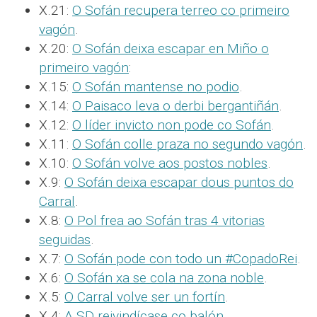
X.21:
O Sofán recupera terreo co primeiro
vagón
.
X.20:
O Sofán deixa escapar en Miño o
primeiro vagón
:
X.15:
O Sofán mantense no podio
.
X.14:
O Paisaco leva o derbi bergantiñán
.
X.12:
O líder invicto non pode co Sofán
.
X.11:
O Sofán colle praza no segundo vagón
.
X.10:
O Sofán volve aos postos nobles
.
X.9:
O Sofán deixa escapar dous puntos do
Carral
.
X.8:
O Pol frea ao Sofán tras 4 vitorias
seguidas
.
X.7:
O Sofán pode con todo un #CopadoRei
.
X.6:
O Sofán xa se cola na zona noble
.
X.5:
O Carral volve ser un fortín
.
X.4:
A SD reivindícase co balón
.