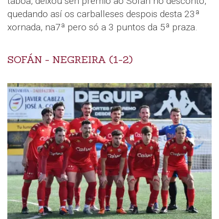
táboa, deixou sen premio ao Sofán no desconto,
quedando así os carballeses despois desta 23ª
xornada, na7ª pero só a 3 puntos da 5ª praza.
SOFÁN - NEGREIRA (1-2)