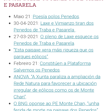
E PASARELA
Maio 21:
Poesía polos Penedos
.
30-04-2021:
Laxe e Vimianzo tiran dos
Penedos de Traba e Pasarela
.
27-03-2021:
O pleno de Laxe esquece os
Penedos de Traba e Pasarela
.
"Esta paisaxe xera máis riqueza que os
parques eólicos”
.
Febreiro 21:
Constitúen a Plataforma
Salvemos os Penedos
.
ANOVA: “A Xunta paraliza a ampliación da
Rede Natura para favorecer a ubicación
irregular de eólicos como os de Monte
Chan”
.
O BNG oponse ao PE Monte Chan, “unha
ferida de morte na paisaxe dos Penedos”
.