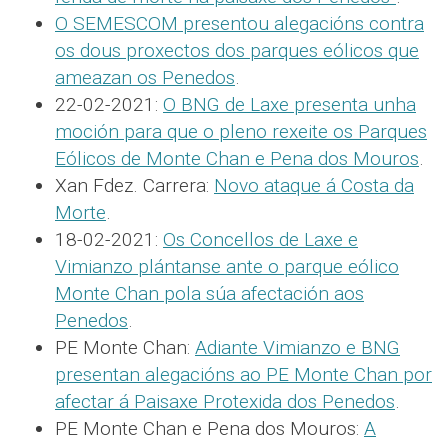
O SEMESCOM presentou alegacións contra
os dous proxectos dos parques eólicos que
ameazan os Penedos
.
22-02-2021:
O BNG de Laxe presenta unha
moción para que o pleno rexeite os Parques
Eólicos de Monte Chan e Pena dos Mouros
.
Xan Fdez. Carrera:
Novo ataque á Costa da
Morte
.
18-02-2021:
Os Concellos de Laxe e
Vimianzo plántanse ante o parque eólico
Monte Chan pola súa afectación aos
Penedos
.
PE Monte Chan:
Adiante Vimianzo e BNG
presentan alegacións ao PE Monte Chan por
afectar á Paisaxe Protexida dos Penedos
.
PE Monte Chan e Pena dos Mouros:
A