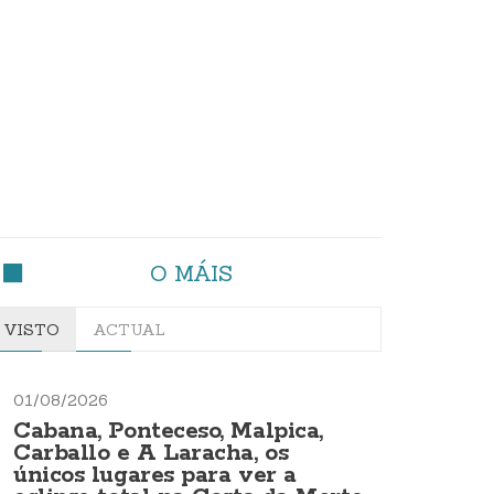
O MÁIS
VISTO
ACTUAL
01/08/2026
Cabana, Ponteceso, Malpica,
Carballo e A Laracha, os
únicos lugares para ver a