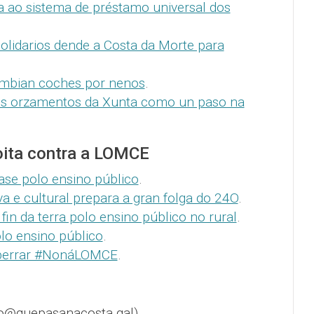
a ao sistema de préstamo universal dos
olidarios dende a Costa da Morte para
ambian coches por nenos
.
os orzamentos da Xunta como un paso na
oita contra a LOMCE
ase polo ensino público
.
 e cultural prepara a gran folga do 24O
.
fin da terra polo ensino público no rural
.
lo ensino público
.
 berrar #NonáLOMCE
.
o@quepasanacosta.gal).