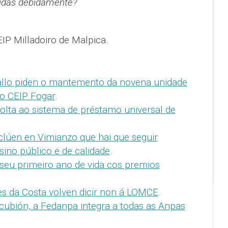
didas debidamente?
IP Milladoiro de Malpica.
ballo piden o mantemento da novena unidade
do CEIP Fogar
.
olta ao sistema de préstamo universal de
lúen en Vimianzo que hai que seguir
ino público e de calidade
.
seu primeiro ano de vida cos premios
s da Costa volven dicir non á LOMCE
.
ubión, a Fedanpa integra a todas as Anpas