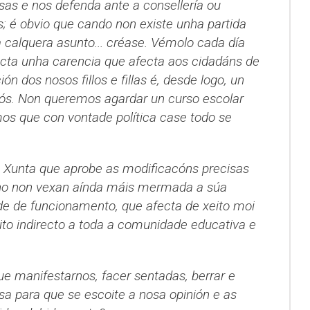
isas e nos defenda ante a consellería ou
; é obvio que cando non existe unha partida
 calquera asunto... créase. Vémolo cada día
ecta unha carencia que afecta aos cidadáns de
ón dos nosos fillos e fillas é, desde logo, un
 nós. Non queremos agardar un curso escolar
os que con vontade política case todo se
Xunta que aprobe as modificacóns precisas
ino non vexan aínda máis mermada a súa
de de funcionamento, que afecta de xeito moi
ito indirecto a toda a comunidade educativa e
 manifestarnos, facer sentadas, berrar e
sa para que se escoite a nosa opinión e as