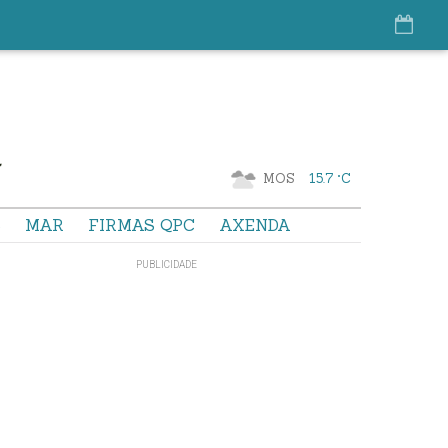
MOS
15.7 °C
S
MAR
FIRMAS QPC
AXENDA