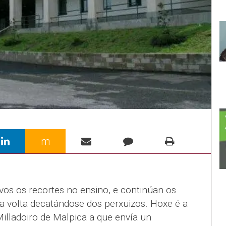
m
vos os recortes no ensino, e continúan os
da volta decatándose dos perxuizos. Hoxe é a
illadoiro de Malpica a que envía un