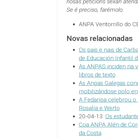
nosas peticións sexan aten
Se é preciso, farémolo.
ANPA Ventorrillo do CE
Novas relacionadas
Os pais e nais de Car
de Educación Infantil 
As ANPAS inciden na v
libros de texto
.
As Anpas Galegas conc
mobilizándose polo ens
A Fedanpa celebrou o 
Rosalía e Werto
.
20-04-13:
Os estudante
Coa ANPA Alén de Corc
da Costa
.