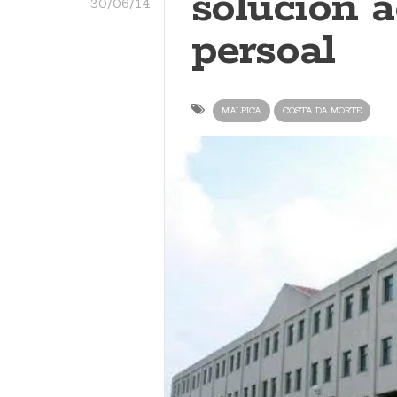
solución 
30/06/14
persoal
MALPICA
COSTA DA MORTE