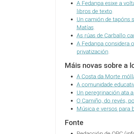
A Fedanpa esixe a volt
libros de texto
.
Un camión de tapóns s
Matías
.
As rúas de Carballo c
A Fedanpa considera 
privatización
.
Máis novas sobre a l
A Costa da Morte móll
A comunidade educativa
Un peregrinación ata a 
O Camiño, do revés, po
Música e versos para
Fonte
Redacción de QPC (inf