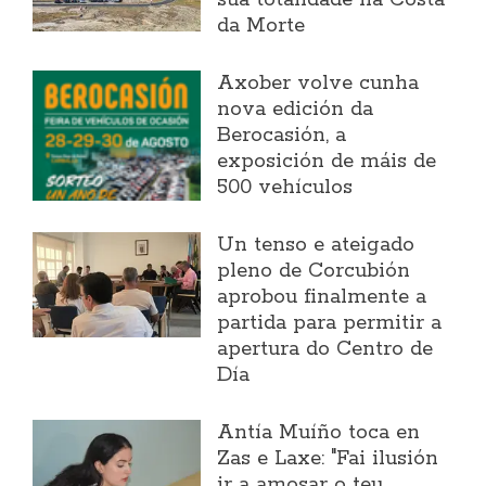
súa totalidade na Costa
da Morte
Axober volve cunha
nova edición da
Berocasión, a
exposición de máis de
500 vehículos
Un tenso e ateigado
pleno de Corcubión
aprobou finalmente a
partida para permitir a
apertura do Centro de
Día
Antía Muíño toca en
Zas e Laxe: "Fai ilusión
ir a amosar o teu