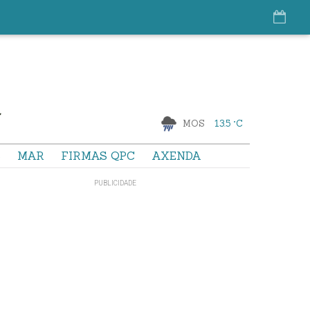
MOS
13.5 °C
S
MAR
FIRMAS QPC
AXENDA