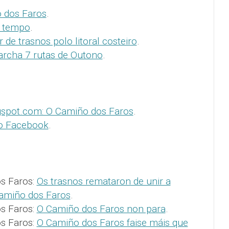
 dos Faros
.
o tempo
.
 de trasnos polo litoral costeiro
.
rcha 7 rutas de Outono
.
gspot.com: O Camiño dos Faros
.
o Facebook
.
s Faros:
Os trasnos remataron de unir a
amiño dos Faros
.
s Faros:
O Camiño dos Faros non para
.
s Faros:
O Camiño dos Faros faise máis que