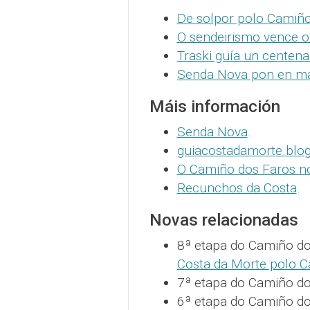
De solpor polo Camiño
O sendeirismo vence 
Traski guía un centenar
Senda Nova pon en ma
Máis información
Senda Nova
.
guiacostadamorte.blo
O Camiño dos Faros n
Recunchos da Costa
.
Novas relacionadas
8ª etapa do Camiño do
Costa da Morte polo C
7ª etapa do Camiño do
6ª etapa do Camiño do