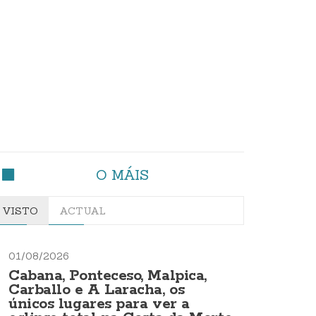
O MÁIS
VISTO
ACTUAL
01/08/2026
Cabana, Ponteceso, Malpica,
Carballo e A Laracha, os
únicos lugares para ver a