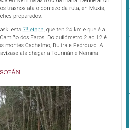
ada en Nemiña ás 8:00 da mañá. Dende aí un
aos trasnos ata o comezo da ruta, en Muxía,
oches preparados.
aski esta
7ª etapa
, que ten 24 km e que é a
 Camiño dos Faros. Do quilómetro 2 ao 12 é
 os montes Cachelmo, Buitra e Pedrouzo. A
uavízase ata chegar a Touriñán e Nemiña.
 SOFÁN